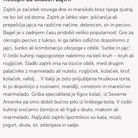
Zajtrk je začetek novega dne in marsikdo brez njega zjutraj
ne bo šel od doma. Zajtrk je lahko slan: piščančja ali
prepeličja jajca na različne načine, debrecen, sir in pecivo.
Bagel je v zadnjem času pridobil veliko popularnost. Gre za
okroglo pecivo z luknjo, ki ga lahko odlično dopolnimo z
jajci, šunko ali kombinacijo obojega v obliki "šunke in jajc".
V češki kuhinji najpogosteje naletimo na beli kruh – kruh ali
rogljiček. Sladki zajtrk ima na tisoče oblik, med drugim
palačinke z marmelado ali nutelo, rogljiček, kolaček, krof,
kolaček, vafelj ... V Italiji je zelo priljubljena hruškova torta,
ki jo dopolnijo z rozinami, mandlji, cimetom in marelično
marmelado. Grška specialiteta je figov kolač, iz Severne
Amerike pa smo dobili bučno pito iz linškega testa. V češki
kuhinji srečamo žemljice ali frgál s skuto, makom ali
marmelado. Najljubši zajtrki športnikov so kaša, müsli,
jogurt, skuta, sir, zelenjava in sadje.