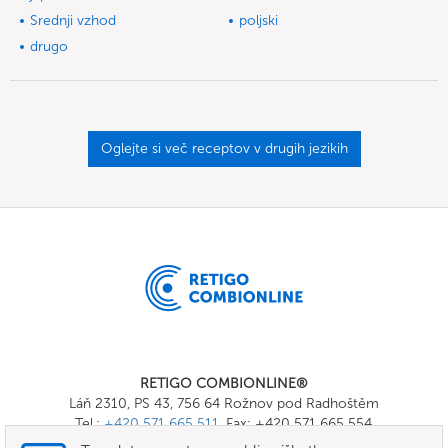
Srednji vzhod
poljski
drugo
Oglejte si več receptov v drugih jezikih
RETIGO COMBIONLINE®
Láň 2310, PS 43, 756 64 Rožnov pod Radhoštěm
Tel.:
+420 571 665 511
, Fax: +420 571 665 554
E-mail:
info@combionline.com