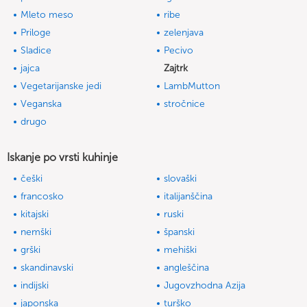
Mleto meso
ribe
Priloge
zelenjava
Sladice
Pecivo
jajca
Zajtrk
Vegetarijanske jedi
LambMutton
Veganska
stročnice
drugo
Iskanje po vrsti kuhinje
češki
slovaški
francosko
italijanščina
kitajski
ruski
nemški
španski
grški
mehiški
skandinavski
angleščina
indijski
Jugovzhodna Azija
japonska
turško