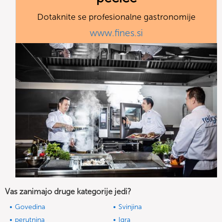
Dotaknite se profesionalne gastronomije
www.fines.si
Vas zanimajo druge kategorije jedi?
Govedina
Svinjina
perutnina
Igra