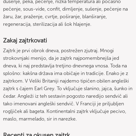
dušenje, peka, pečenje, nizka temperatura ali počasno
pečenje, sous-vide, confit, dimljenje, sušenje, pečenje na
žaru, žar, praženje, cvrtje, poširanje, blanširanje,
regeneracija, sterilizacija ali šok hlajenje.
Zakaj zajtrkovati
Zajtrk je prvi obrok dneva, postrežen zjutraj. Mnogi
strokovnjaki menijo, da je zajtrk najpomembnejša jed
dneva, ki naj predstavlja tretjino dnevnega vnosa. Toda na
splošno: kakšna država ima običaje in tradicije. Enako je z
zajtrkom. V Veliki Britaniji najdemo tipičen obilen angleški
zajtrk s čajem Earl Grey. To vključuje slanino, jajca, šunko in
čedar. Angleži iz teh sestavin pogosto naredijo sendvič ali
tako imenovani angleški sendvič. V Franciji je priljubljen
rogljiček ali bageta. Kontinentalni zajtrk vključuje pecivo,
maslo, marmelado, sir in narezke.
Recepti za okusen zajtrk