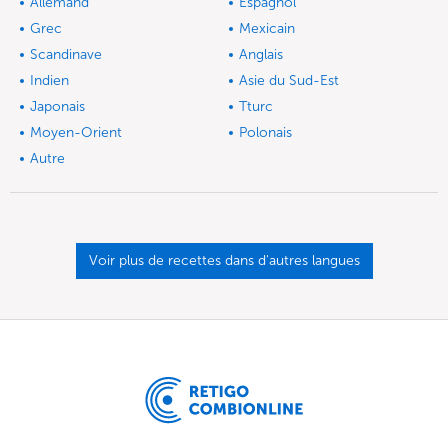
Allemand
Espagnol
Grec
Mexicain
Scandinave
Anglais
Indien
Asie du Sud-Est
Japonais
Tturc
Moyen-Orient
Polonais
Autre
Voir plus de recettes dans d'autres langues