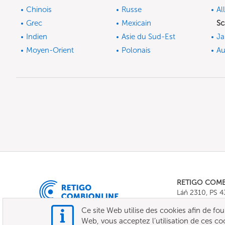
Chinois
Russe
Al
Grec
Mexicain
Sc
Indien
Asie du Sud-Est
Ja
Moyen-Orient
Polonais
Au
RETIGO COM
Láň 2310, PS 
Tel.:
+420 571 
Ce site Web utilise des cookies afin de fourni
E-mail:
info@c
Web, vous acceptez l’utilisation de ces co