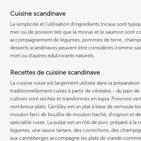
Cuisine scandinave
La simplicité et l'utilisation d'ingrédients locaux sont typi
mer ou de poisson tels que la morue et le saumon sont cou
accompagnement de légumes, pommes de terre, champig
desserts scandinaves peuvent être considérés comme sai
miel ou d'autres édulcorants naturels.
Recettes de cuisine scandinave
La cuisine russe est largement utilisée dans la préparation
traditionnellement cuites à partir de céréales - du pain de
cultivés sont séchés et transformés en kajsa. Poivrons vert
nombreux plats. Geršlíky est un plat à base de semoule b
mouton farci de bouillie de mouton haché, d'oignon et d
spécialité russe. La pulpe est un rôti de porc préparé à la r
légumes, une sauce tartare, des cornichons, des champigno
aux canneberges accompagne les plats de viande comme le g