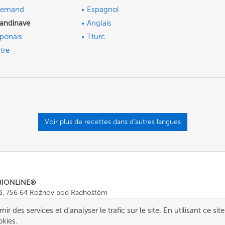
lemand
Espagnol
andinave
Anglais
ponais
Tturc
tre
Voir plus de recettes dans d'autres langues
BIONLINE®
43, 756 64 Rožnov pod Radhoštěm
665 511
, Fax: +420 571 665 554
r des services et d’analyser le trafic sur le site. En utilisant ce site
ombionline.com
okies.