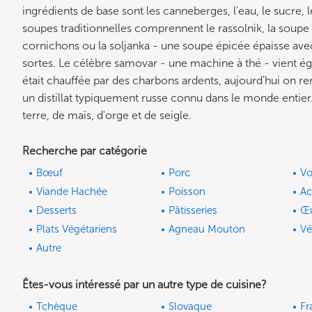
ingrédients de base sont les canneberges, l'eau, le sucre, l
soupes traditionnelles comprennent le rassolnik, la soupe a
cornichons ou la soljanka - une soupe épicée épaisse avec
sortes. Le célèbre samovar - une machine à thé - vient ég
était chauffée par des charbons ardents, aujourd'hui on re
un distillat typiquement russe connu dans le monde entier.
terre, de maïs, d'orge et de seigle.
Recherche par catégorie
Bœuf
Porc
Vo
Viande Hachée
Poisson
A
Desserts
Pâtisseries
Œ
Plats Végétariens
Agneau Mouton
Vé
Autre
Êtes-vous intéressé par un autre type de cuisine?
Tchèque
Slovaque
Fr