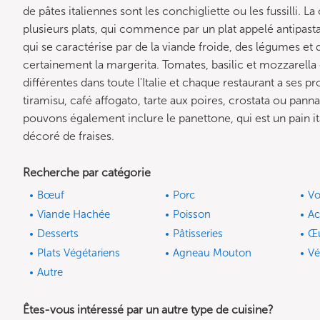
de pâtes italiennes sont les conchigliette ou les fussilli. 
plusieurs plats, qui commence par un plat appelé antipasta.
qui se caractérise par de la viande froide, des légumes et
certainement la margerita. Tomates, basilic et mozzarella e
différentes dans toute l'Italie et chaque restaurant a ses p
tiramisu, café affogato, tarte aux poires, crostata ou panna
pouvons également inclure le panettone, qui est un pain i
décoré de fraises.
Recherche par catégorie
Bœuf
Porc
Vo
Viande Hachée
Poisson
A
Desserts
Pâtisseries
Œ
Plats Végétariens
Agneau Mouton
Vé
Autre
Êtes-vous intéressé par un autre type de cuisine?