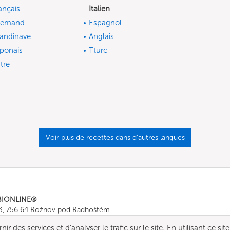
ançais
Italien
lemand
Espagnol
andinave
Anglais
ponais
Tturc
tre
Voir plus de recettes dans d'autres langues
BIONLINE®
43, 756 64 Rožnov pod Radhoštěm
665 511
, Fax: +420 571 665 554
r des services et d’analyser le trafic sur le site. En utilisant ce site