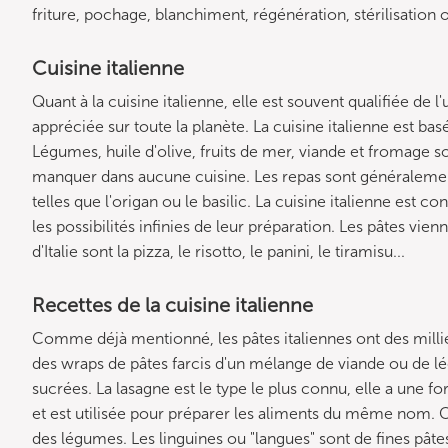
friture, pochage, blanchiment, régénération, stérilisation
Cuisine italienne
Quant à la cuisine italienne, elle est souvent qualifiée de
appréciée sur toute la planète. La cuisine italienne est basé
Légumes, huile d'olive, fruits de mer, viande et fromage s
manquer dans aucune cuisine. Les repas sont généralemen
telles que l'origan ou le basilic. La cuisine italienne est
les possibilités infinies de leur préparation. Les pâtes vie
d'Italie sont la pizza, le risotto, le panini, le tiramisu...
Recettes de la cuisine italienne
Comme déjà mentionné, les pâtes italiennes ont des millier
des wraps de pâtes farcis d'un mélange de viande ou de l
sucrées. La lasagne est le type le plus connu, elle a une f
et est utilisée pour préparer les aliments du même nom. 
des légumes. Les linguines ou "langues" sont de fines pâte