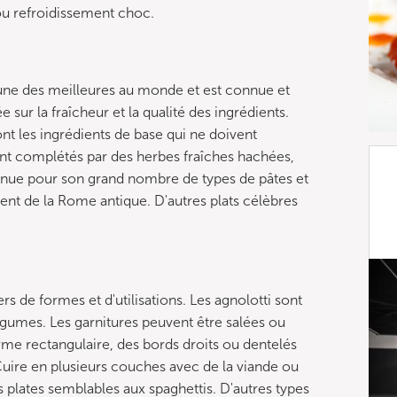
 ou refroidissement choc.
 l'une des meilleures au monde et est connue et
e sur la fraîcheur et la qualité des ingrédients.
ont les ingrédients de base qui ne doivent
t complétés par des herbes fraîches hachées,
 connue pour son grand nombre de types de pâtes et
nnent de la Rome antique. D'autres plats célèbres
s de formes et d'utilisations. Les agnolotti sont
égumes. Les garnitures peuvent être salées ou
orme rectangulaire, des bords droits ou dentelés
Cuire en plusieurs couches avec de la viande ou
s plates semblables aux spaghettis. D'autres types