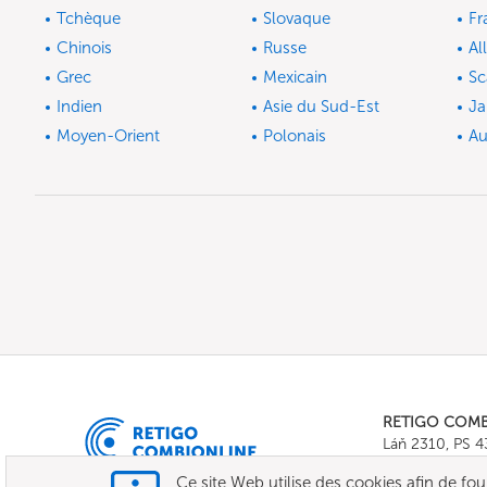
Tchèque
Slovaque
Fr
Chinois
Russe
Al
Grec
Mexicain
Sc
Indien
Asie du Sud-Est
Ja
Moyen-Orient
Polonais
Au
RETIGO COM
Láň 2310, PS 
Tel.:
+420 571 
Ce site Web utilise des cookies afin de fourni