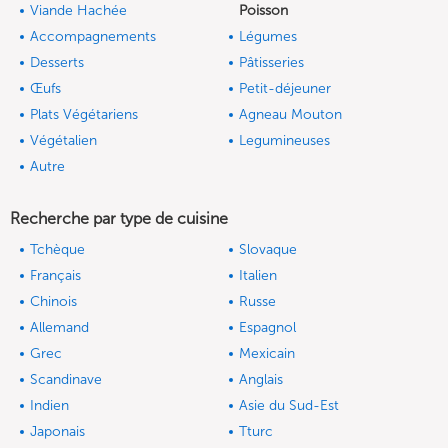
Viande Hachée
Poisson
Accompagnements
Légumes
Desserts
Pâtisseries
Œufs
Petit-déjeuner
Plats Végétariens
Agneau Mouton
Végétalien
Legumineuses
Autre
Recherche par type de cuisine
Tchèque
Slovaque
Français
Italien
Chinois
Russe
Allemand
Espagnol
Grec
Mexicain
Scandinave
Anglais
Indien
Asie du Sud-Est
Japonais
Tturc