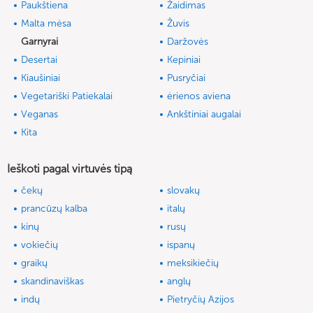
Paukštiena
Žaidimas
Malta mėsa
Žuvis
Garnyrai
Daržovės
Desertai
Kepiniai
Kiaušiniai
Pusryčiai
Vegetariški Patiekalai
ėrienos aviena
Veganas
Ankštiniai augalai
Kita
Ieškoti pagal virtuvės tipą
čekų
slovakų
prancūzų kalba
italų
kinų
rusų
vokiečių
ispanų
graikų
meksikiečių
skandinaviškas
anglų
indų
Pietryčių Azijos