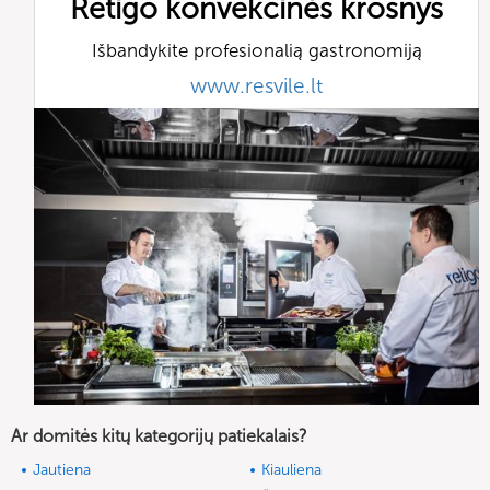
Retigo konvekcinės krosnys
Išbandykite profesionalią gastronomiją
www.resvile.lt
Ar domitės kitų kategorijų patiekalais?
Jautiena
Kiauliena