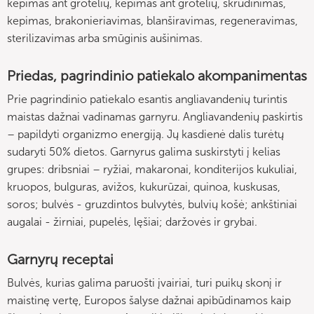
kepimas ant grotelių, kepimas ant grotelių, skrudinimas,
kepimas, brakonieriavimas, blanširavimas, regeneravimas,
sterilizavimas arba smūginis aušinimas.
Priedas, pagrindinio patiekalo akompanimentas
Prie pagrindinio patiekalo esantis angliavandenių turintis
maistas dažnai vadinamas garnyru. Angliavandenių paskirtis
– papildyti organizmo energiją. Jų kasdienė dalis turėtų
sudaryti 50% dietos. Garnyrus galima suskirstyti į kelias
grupes: dribsniai – ryžiai, makaronai, konditerijos kukuliai,
kruopos, bulguras, avižos, kukurūzai, quinoa, kuskusas,
soros; bulvės - gruzdintos bulvytės, bulvių košė; ankštiniai
augalai - žirniai, pupelės, lęšiai; daržovės ir grybai.
Garnyrų receptai
Bulvės, kurias galima paruošti įvairiai, turi puikų skonį ir
maistinę vertę, Europos šalyse dažnai apibūdinamos kaip