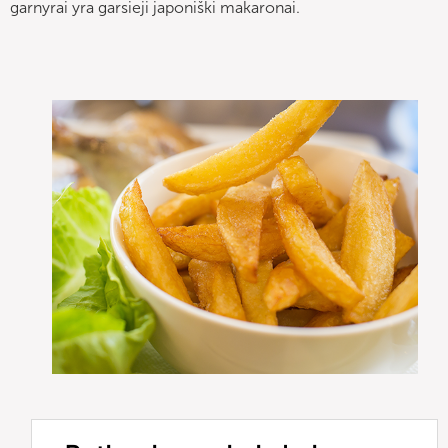
garnyrai yra garsieji japoniški makaronai.