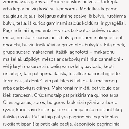
žinomiausias garnyras. Amerikietiškos bulvės – tai kepta
arba kepta bulvių košė su lupenomis. Medetkas kepame
daugiau aliejaus, kol įgaus auksinę spalvą. Iš bulvių ruošiama
bulvių tešla, iš kurios gaminami saldūs koldūnai ir pyragėliai.
Pagrindiniai ingredientai – virtos tarkuotos bulvės, rupūs
miltai, druska ir kiaušiniai. Iš bulvių ruošiami ir aliejuje kepti
gnocchi, bulvių traškučiai ar gruzdintos bulvytės. Kitą didelę
grupę sudaro makaronai: itališki agnolotti – makaronų
maišeliai, užpildyti mėsos ar daržovių mišiniu; cannelloni -
vėl įdaryti makaronai didelių vamzdelių pavidalu, kepti
orkaitėje; taip pat apima itališką fussilli arba conchigliette.
Terminas „al dente“ taip pat kilęs iš Italijos, tai makaronų
arba daržovių ruošinys. Makaronai minkšti, bet viduje dar
kiek standesni. Grūdams taip pat priskiriama quinoa arba
Čilės agrastas, soros, bulguras, laukiniai ryžiai ar arborio
ryžiai, kurie savo koslinga konsistencija tinka ruošiant tikrą
itališką rizotą. Ryžiai taip pat yra pagrindinis ingredientas
ruošiant ispanišką patiekalą paelja. Japonijoje pagrindiniai