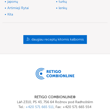
japonų
turkų
Artimieji Rytai
lenkų
Kita
Žr. daugiau receptų kitomis kalbomis
RETIGO COMBIONLINE®
Láň 2310, PS 43, 756 64 Rožnov pod Radhoštěm
Tel.:
+420 571 665 511
, Fax: +420 571 665 554