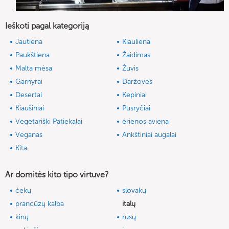
Ieškoti pagal kategoriją
Jautiena
Kiauliena
Paukštiena
Žaidimas
Malta mėsa
Žuvis
Garnyrai
Daržovės
Desertai
Kepiniai
Kiaušiniai
Pusryčiai
Vegetariški Patiekalai
ėrienos aviena
Veganas
Ankštiniai augalai
Kita
Ar domitės kito tipo virtuve?
čekų
slovakų
prancūzų kalba
italų
kinų
rusų