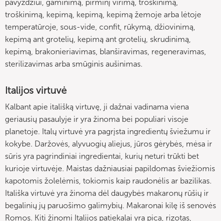
pavyzdžiui, gaminimą, pirminį virimą, troškinimą,
troškinimą, kepimą, kepimą, kepimą žemoje arba lėtoje
temperatūroje, sous-vide, confit, rūkymą, džiovinimą,
kepimą ant grotelių, kepimą ant grotelių, skrudinimą,
kepimą, brakonieriavimas, blanširavimas, regeneravimas,
sterilizavimas arba smūginis aušinimas.
Italijos virtuvė
Kalbant apie itališką virtuvę, ji dažnai vadinama viena
geriausių pasaulyje ir yra žinoma bei populiari visoje
planetoje. Italų virtuvė yra pagrįsta ingredientų šviežumu ir
kokybe. Daržovės, alyvuogių aliejus, jūros gėrybės, mėsa ir
sūris yra pagrindiniai ingredientai, kurių neturi trūkti bet
kurioje virtuvėje. Maistas dažniausiai papildomas šviežiomis
kapotomis žolelėmis, tokiomis kaip raudonėlis ar bazilikas.
Itališka virtuvė yra žinoma dėl daugybės makaronų rūšių ir
begalinių jų paruošimo galimybių. Makaronai kilę iš senovės
Romos. Kiti žinomi Italijos patiekalai yra pica, rizotas,