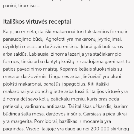
panini, tiramisu ...
Itališkos virtuvės receptai
Kaip jau minėta, itališki makaronai turi tūkstančius formų ir
panaudojimo būdų. Agnolotti yra makaronų įvyniojimai,
užpildyti mėsos ar daržovių mišiniu. Įdarai gali būti sūrūs
arba saldūs. Labiausiai žinoma lazanija yra stačiakampio
formos, tiesių arba dantytų kraštų ir naudojama gaminant to
paties pavadinimo maistą. Kepame keliais sluoksniais su
mėsa ar daržovėmis. Linguines arba „liežuviai“ yra ploni
plokšti makaronai, panašūs į spagečius. Kiti itališki
makaronai yra conchigliette arba fussilli. Italijos virtuvė yra
žinoma dėl savo kelių patiekalų meniu, kuris prasideda
patiekalu, vadinamu antipasta. Tai itališkas užkandis, kuriam
būdinga šalta mėsa, daržovės ir sūris. Garsiausia pica tikrai
yra margerita. Pomidorai, bazilikas ir mocarela yra
pagrindas. Visoje Italijoje yra daugiau nei 200 000 skirtingų