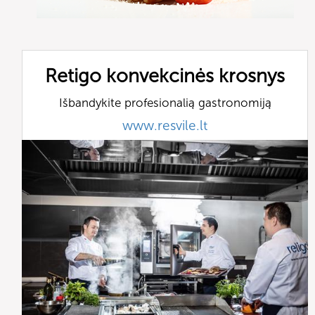
Retigo konvekcinės krosnys
Išbandykite profesionalią gastronomiją
www.resvile.lt