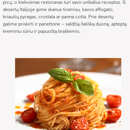
picų, o kiekvienas restoranas turi savo unikalius receptus. Iš
desertų Italijoje gimė skanus tiramisu, kavos affogato,
kriaušių pyragas, crostata ar panna cotta. Prie desertų
galime priskirti ir panettone – saldžią itališką duoną, apteptą
kreminiu sūriu ir papuoštą braškėmis.