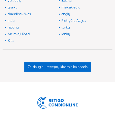
vokiečių
ispanų
graikų
meksikiečių
skandinaviškas
anglų
indų
Pietryčių Azijos
japonų
turkų
Artimieji Rytai
lenkų
Kita
Žr. daugiau receptų kitomis kalbomis