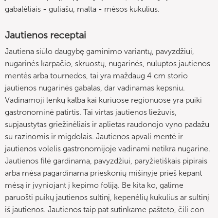
gabalėliais - guliašu, malta - mėsos kukulius.
Jautienos receptai
Jautiena siūlo daugybę gaminimo variantų, pavyzdžiui,
nugarinės karpačio, skruostų, nugarinės, nuluptos jautienos
mentės arba tournedos, tai yra maždaug 4 cm storio
jautienos nugarinės gabalas, dar vadinamas kepsniu.
Vadinamoji lenkų kalba kai kuriuose regionuose yra puiki
gastronominė patirtis. Tai virtas jautienos liežuvis,
supjaustytas griežinėliais ir aplietas raudonojo vyno padažu
su razinomis ir migdolais. Jautienos apvali mentė ir
jautienos volelis gastronomijoje vadinami netikra nugarine.
Jautienos filė gardinama, pavyzdžiui, paryžietiškais pipirais
arba mėsa pagardinama prieskonių mišinyje prieš kepant
mėsą ir įvyniojant į kepimo foliją. Be kita ko, galime
paruošti puikų jautienos sultinį, kepenėlių kukulius ar sultinį
iš jautienos. Jautienos taip pat sutinkame pašteto, čili con