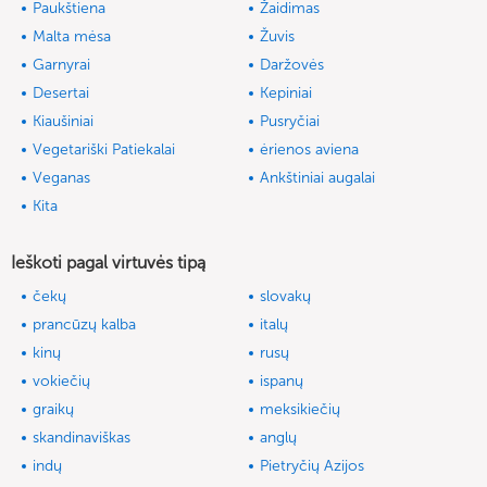
Paukštiena
Žaidimas
Malta mėsa
Žuvis
Garnyrai
Daržovės
Desertai
Kepiniai
Kiaušiniai
Pusryčiai
Vegetariški Patiekalai
ėrienos aviena
Veganas
Ankštiniai augalai
Kita
Ieškoti pagal virtuvės tipą
čekų
slovakų
prancūzų kalba
italų
kinų
rusų
vokiečių
ispanų
graikų
meksikiečių
skandinaviškas
anglų
indų
Pietryčių Azijos