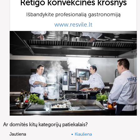
Retigo konvekcinės krosnys
Išbandykite profesionalią gastronomiją
www.resvile.lt
Ar domitės kitų kategorijų patiekalais?
Jautiena
Kiauliena