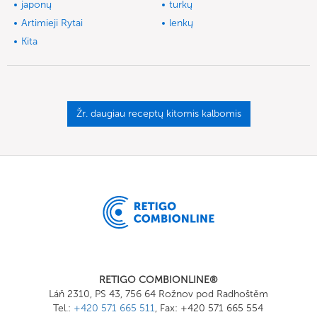
japonų
turkų
Artimieji Rytai
lenkų
Kita
Žr. daugiau receptų kitomis kalbomis
RETIGO COMBIONLINE®
Láň 2310, PS 43, 756 64 Rožnov pod Radhoštěm
Tel.:
+420 571 665 511
, Fax: +420 571 665 554