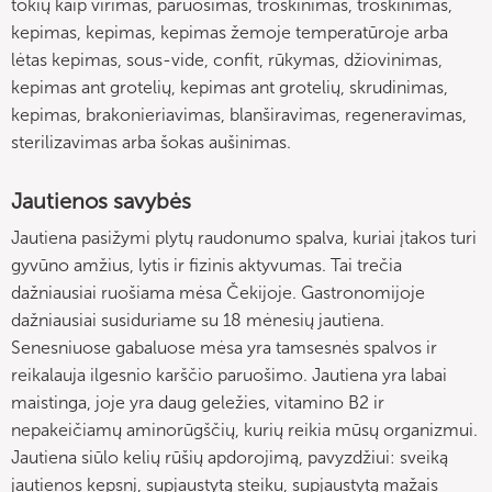
tokių kaip virimas, paruošimas, troškinimas, troškinimas,
kepimas, kepimas, kepimas žemoje temperatūroje arba
lėtas kepimas, sous-vide, confit, rūkymas, džiovinimas,
kepimas ant grotelių, kepimas ant grotelių, skrudinimas,
kepimas, brakonieriavimas, blanširavimas, regeneravimas,
sterilizavimas arba šokas aušinimas.
Jautienos savybės
Jautiena pasižymi plytų raudonumo spalva, kuriai įtakos turi
gyvūno amžius, lytis ir fizinis aktyvumas. Tai trečia
dažniausiai ruošiama mėsa Čekijoje. Gastronomijoje
dažniausiai susiduriame su 18 mėnesių jautiena.
Senesniuose gabaluose mėsa yra tamsesnės spalvos ir
reikalauja ilgesnio karščio paruošimo. Jautiena yra labai
maistinga, joje yra daug geležies, vitamino B2 ir
nepakeičiamų aminorūgščių, kurių reikia mūsų organizmui.
Jautiena siūlo kelių rūšių apdorojimą, pavyzdžiui: sveiką
jautienos kepsnį, supjaustytą steiku, supjaustytą mažais