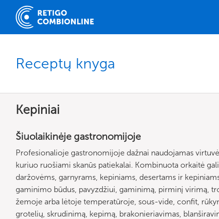
Receptų knyga
Kepiniai
Šiuolaikinėje gastronomijoje
Profesionalioje gastronomijoje dažnai naudojamas virtuvė
kuriuo ruošiami skanūs patiekalai. Kombinuota orkaitė gali b
daržovėms, garnyrams, kepiniams, desertams ir kepiniams 
gaminimo būdus, pavyzdžiui, gaminimą, pirminį virimą, t
žemoje arba lėtoje temperatūroje, sous-vide, confit, rūky
grotelių, skrudinimą, kepimą, brakonieriavimas, blanširav