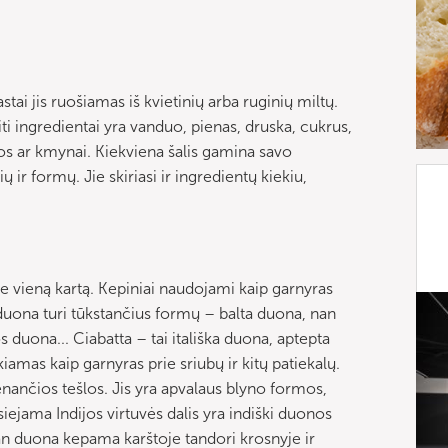
i jis ruošiamas iš kvietinių arba ruginių miltų.
iti ingredientai yra vanduo, pienas, druska, cukrus,
onos ar kmynai. Kiekviena šalis gamina savo
 ir formų. Jie skiriasi ir ingredientų kiekiu,
ne vieną kartą. Kepiniai naudojami kaip garnyras
i duona turi tūkstančius formų – balta duona, nan
duona... Ciabatta – tai itališka duona, aptepta
kiamas kaip garnyras prie sriubų ir kitų patiekalų.
menančios tešlos. Jis yra apvalaus blyno formos,
iejama Indijos virtuvės dalis yra indiški duonos
Nán duona kepama karštoje tandori krosnyje ir