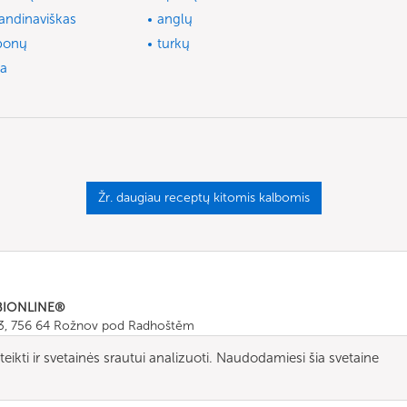
andinaviškas
anglų
ponų
turkų
ta
Žr. daugiau receptų kitomis kalbomis
BIONLINE®
43, 756 64 Rožnov pod Radhoštěm
665 511
, Fax: +420 571 665 554
ikti ir svetainės srautui analizuoti. Naudodamiesi šia svetaine
ombionline.com