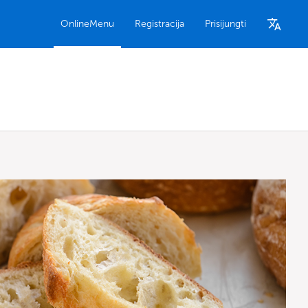
OnlineMenu
Registracija
Prisijungti