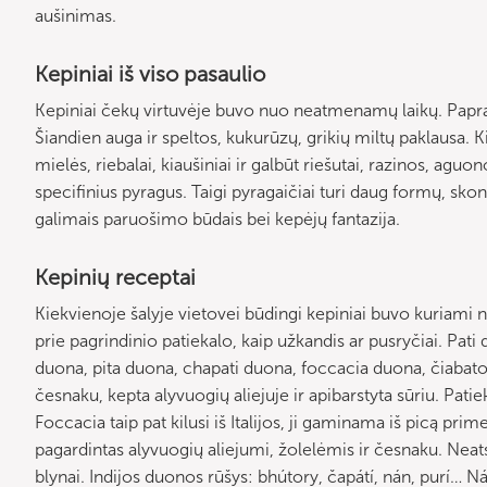
aušinimas.
Kepiniai iš viso pasaulio
Kepiniai čekų virtuvėje buvo nuo neatmenamų laikų. Paprasta
Šiandien auga ir speltos, kukurūzų, grikių miltų paklausa. K
mielės, riebalai, kiaušiniai ir galbūt riešutai, razinos, agu
specifinius pyragus. Taigi pyragaičiai turi daug formų, skonių
galimais paruošimo būdais bei kepėjų fantazija.
Kepinių receptai
Kiekvienoje šalyje vietovei būdingi kepiniai buvo kuriami 
prie pagrindinio patiekalo, kaip užkandis ar pusryčiai. Pat
duona, pita duona, chapati duona, foccacia duona, čiabatos 
česnaku, kepta alyvuogių aliejuje ir apibarstyta sūriu. Patie
Foccacia taip pat kilusi iš Italijos, ji gaminama iš picą pri
pagardintas alyvuogių aliejumi, žolelėmis ir česnaku. Neats
blynai. Indijos duonos rūšys: bhútory, čapátí, nán, purí… 