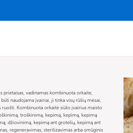
s prietaisas, vadinamas kombinuota orkaite,
ūti naudojama įvairiai, ji tinka visų rūšių mėsai,
ruošti. Kombinuota orkaitė siūlo įvairius maisto
roškinimą, troškinimą, kepimą, kepimą, kepimą
mą, džiovinimą, kepimą ant grotelių, kepimą ant
imas, regeneravimas, sterilizavimas arba smūginis