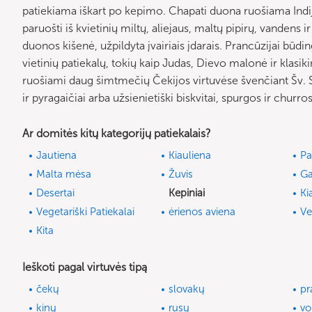
patiekiama iškart po kepimo. Chapati duona ruošiama Indijo
paruošti iš kvietinių miltų, aliejaus, maltų pipirų, vandens ir
duonos kišenė, užpildyta įvairiais įdarais. Prancūzijai būdi
vietinių patiekalų, tokių kaip Judas, Dievo malonė ir klasi
ruošiami daug šimtmečių Čekijos virtuvėse švenčiant Šv. Sal
ir pyragaičiai arba užsienietiški biskvitai, spurgos ir churros
Ar domitės kitų kategorijų patiekalais?
Jautiena
Kiauliena
Pa
Malta mėsa
Žuvis
Ga
Desertai
Kepiniai
Ki
Vegetariški Patiekalai
ėrienos aviena
Ve
Kita
Ieškoti pagal virtuvės tipą
čekų
slovakų
pr
kinų
rusų
vo