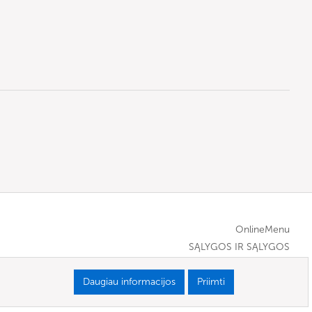
OnlineMenu
SĄLYGOS IR SĄLYGOS
Daugiau informacijos
Priimti