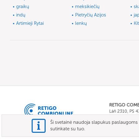
graikų
meksikiečių
sk
indų
Pietryčių Azijos
ja
Artimieji Rytai
lenkų
Ki
RETIGO COM
Láň 2310, PS 
Tel.:
+420 571 
Ši svetainė naudoja slapukus paslaugoms te
E-mail:
info@c
sutinkate su tuo.