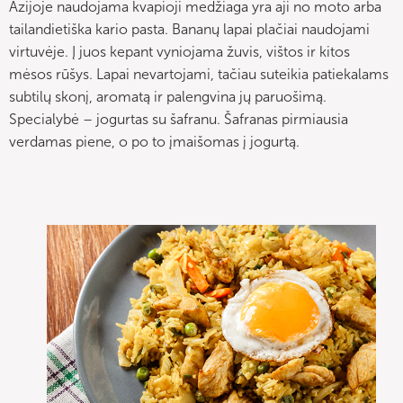
Azijoje naudojama kvapioji medžiaga yra aji no moto arba
tailandietiška kario pasta. Bananų lapai plačiai naudojami
virtuvėje. Į juos kepant vyniojama žuvis, vištos ir kitos
mėsos rūšys. Lapai nevartojami, tačiau suteikia patiekalams
subtilų skonį, aromatą ir palengvina jų paruošimą.
Specialybė – jogurtas su šafranu. Šafranas pirmiausia
verdamas piene, o po to įmaišomas į jogurtą.