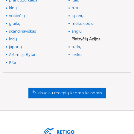
prancūzų kalba
italų
kinų
rusų
vokiečių
ispanų
graikų
meksikiečių
skandinaviškas
anglų
indų
Pietryčių Azijos
japonų
turkų
Artimieji Rytai
lenkų
Kita
Žr. daugiau receptų kitomis kalbomis