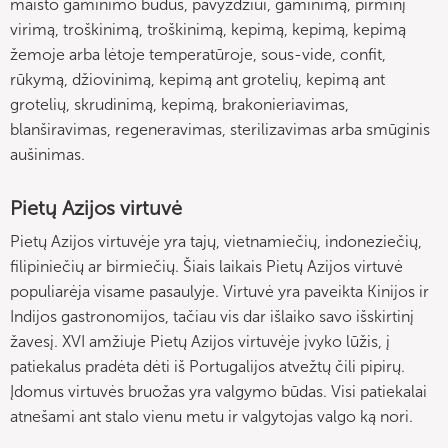
maisto gaminimo būdus, pavyzdžiui, gaminimą, pirminį
virimą, troškinimą, troškinimą, kepimą, kepimą, kepimą
žemoje arba lėtoje temperatūroje, sous-vide, confit,
rūkymą, džiovinimą, kepimą ant grotelių, kepimą ant
grotelių, skrudinimą, kepimą, brakonieriavimas,
blanširavimas, regeneravimas, sterilizavimas arba smūginis
aušinimas.
Pietų Azijos virtuvė
Pietų Azijos virtuvėje yra tajų, vietnamiečių, indoneziečių,
filipiniečių ar birmiečių. Šiais laikais Pietų Azijos virtuvė
populiarėja visame pasaulyje. Virtuvė yra paveikta Kinijos ir
Indijos gastronomijos, tačiau vis dar išlaiko savo išskirtinį
žavesį. XVI amžiuje Pietų Azijos virtuvėje įvyko lūžis, į
patiekalus pradėta dėti iš Portugalijos atvežtų čili pipirų.
Įdomus virtuvės bruožas yra valgymo būdas. Visi patiekalai
atnešami ant stalo vienu metu ir valgytojas valgo ką nori.