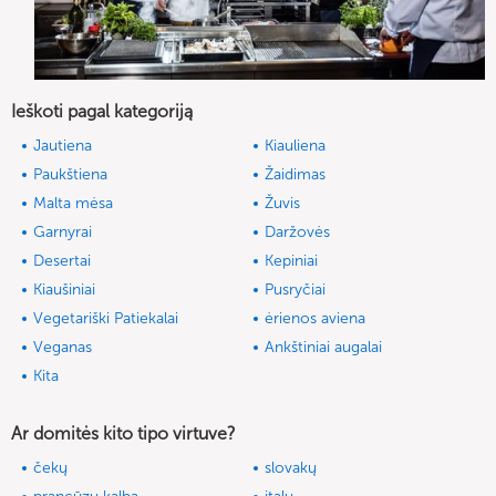
Ieškoti pagal kategoriją
Jautiena
Kiauliena
Paukštiena
Žaidimas
Malta mėsa
Žuvis
Garnyrai
Daržovės
Desertai
Kepiniai
Kiaušiniai
Pusryčiai
Vegetariški Patiekalai
ėrienos aviena
Veganas
Ankštiniai augalai
Kita
Ar domitės kito tipo virtuve?
čekų
slovakų