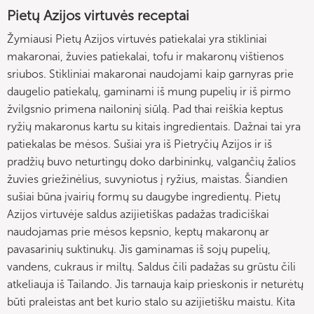
Pietų Azijos virtuvės receptai
Žymiausi Pietų Azijos virtuvės patiekalai yra stikliniai
makaronai, žuvies patiekalai, tofu ir makaronų vištienos
sriubos. Stikliniai makaronai naudojami kaip garnyras prie
daugelio patiekalų, gaminami iš mung pupelių ir iš pirmo
žvilgsnio primena nailoninį siūlą. Pad thai reiškia keptus
ryžių makaronus kartu su kitais ingredientais. Dažnai tai yra
patiekalas be mėsos. Sušiai yra iš Pietryčių Azijos ir iš
pradžių buvo neturtingų doko darbininkų, valgančių žalios
žuvies griežinėlius, suvyniotus į ryžius, maistas. Šiandien
sušiai būna įvairių formų su daugybe ingredientų. Pietų
Azijos virtuvėje saldus azijietiškas padažas tradiciškai
naudojamas prie mėsos kepsnio, keptų makaronų ar
pavasarinių suktinukų. Jis gaminamas iš sojų pupelių,
vandens, cukraus ir miltų. Saldus čili padažas su grūstu čili
atkeliauja iš Tailando. Jis tarnauja kaip prieskonis ir neturėtų
būti praleistas ant bet kurio stalo su azijietišku maistu. Kita