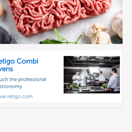
etigo Combi
vens
uch the professional
stronomy
w.retigo.com