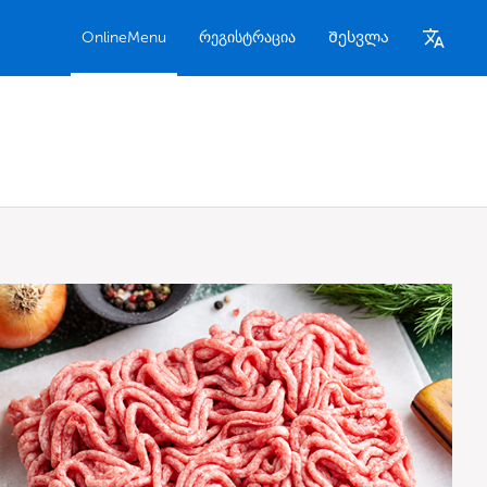
OnlineMenu
რეგისტრაცია
Შესვლა