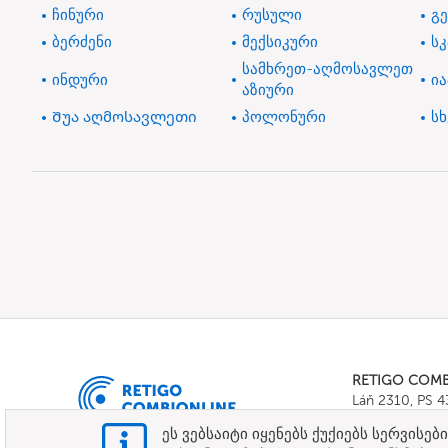
ჩინური
რუსული
გ
ბერძენი
მექსიკური
ს
სამხრეთ-აღმოსავლეთ
ინდური
ი
აზიური
Შუა აღმოსავლეთი
პოლონური
სხ
RETIGO COM
Láň 2310, PS 
Tel.:
+420 571 
ეს ვებსაიტი იყენებს ქუქიებს სერვის
E-mail:
info@c