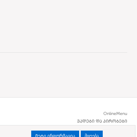
OnlineMenu
ᲕᲐᲓᲔᲑᲘ ᲓᲐ ᲞᲘᲠᲝᲑᲔᲑᲘ
Მეტი ინფორმაცია
მიღება