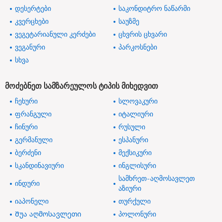
დესერტები
საკონდიტრო ნაწარმი
კვერცხები
საუზმე
ვეგეტარიანული კერძები
ცხვრის ცხვარი
ვეგანური
პარკოსნები
სხვა
მოძებნეთ სამზარეულოს ტიპის მიხედვით
ჩეხური
სლოვაკური
ფრანგული
იტალიური
ჩინური
რუსული
გერმანული
ესპანური
ბერძენი
მექსიკური
სკანდინავიური
ინგლისური
სამხრეთ-აღმოსავლეთ
ინდური
აზიური
იაპონელი
თურქული
Შუა აღმოსავლეთი
პოლონური