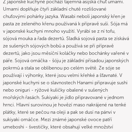
Z japonské kuchyně pochází tajemná asijská chuť umami.
Umami doplňuje čtyři základní chutě rozlišované
chuťovými pohárky jazyka. Wasabi neboli japonský křen je
pasta ze zeleného křenu používaná k přípravě suši. Sója má
v japonské kuchyni mnoho využití. Vyrábí se z ní tofu,
sójová mouka a řada dezertů. Sladká sojová pasta se získává
ze sušených sójových bobů a používá se při přípravě
dezertů, jako jsou měsíční koláčky nebo bochánky vařené v
páře. Sojová omáčka - šóju je základní přísadou japonských
pokrmů a stala se oblíbenou po celém světě. Ze sóje se
používají i výhonky, které jsou velmi křehké a šťavnaté. V
japonské kuchyni se o slavnostech Hanami připravuje sushi
nebo oniguri - rýžové kuličky obalené v sušených
mořských řasách. Sukiyaki je jídlo připravované v jednom
hrnci. Hlavní surovinou je hovězí maso nakrájené na tenké
plátky, které se pečou na oleji a pak se dusí na pánvi v
sukiyaki omáčce. Mezi známé japonské ovoce patří
umeboshi - švestičky, které obsahují velké množství