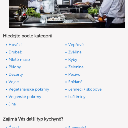
Hledejte podle kategorií
Hovězí
Vepřové
Drůbež
Zvěřina
Mleté maso
Ryby
Přílohy
Zelenina
Dezerty
Pečivo
Vejce
Snídaně
Vegetariánské pokrmy
Jehněčí / skopové
Veganské pokrmy
Luštěniny
Jiná
Zajímá Vás další typ kychyně?
Česká
Slovenská