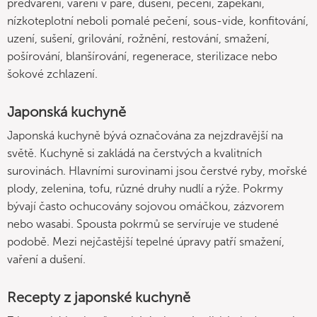
předvaření, vaření v páře, dušení, pečení, zapékání,
nízkoteplotní neboli pomalé pečení, sous-vide, konfitování,
uzení, sušení, grilování, rožnění, restování, smažení,
pošírování, blanšírování, regenerace, sterilizace nebo
šokové zchlazení.
Japonská kuchyně
Japonská kuchyně bývá označována za nejzdravější na
světě. Kuchyně si zakládá na čerstvých a kvalitních
surovinách. Hlavními surovinami jsou čerstvé ryby, mořské
plody, zelenina, tofu, různé druhy nudlí a rýže. Pokrmy
bývají často ochucovány sojovou omáčkou, zázvorem
nebo wasabi. Spousta pokrmů se servíruje ve studené
podobě. Mezi nejčastější tepelné úpravy patří smažení,
vaření a dušení.
Recepty z japonské kuchyně