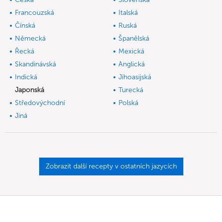
Francouzská
Italská
Čínská
Ruská
Německá
Španělská
Řecká
Mexická
Skandinávská
Anglická
Indická
Jihoasijská
Japonská
Turecká
Středovýchodní
Polská
Jiná
Zobrazit další recepty v ostatních jazycích