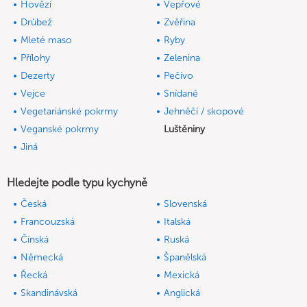
Hovězí
Vepřové
Drůbež
Zvěřina
Mleté maso
Ryby
Přílohy
Zelenina
Dezerty
Pečivo
Vejce
Snídaně
Vegetariánské pokrmy
Jehněčí / skopové
Veganské pokrmy
Luštěniny
Jiná
Hledejte podle typu kychyně
Česká
Slovenská
Francouzská
Italská
Čínská
Ruská
Německá
Španělská
Řecká
Mexická
Skandinávská
Anglická