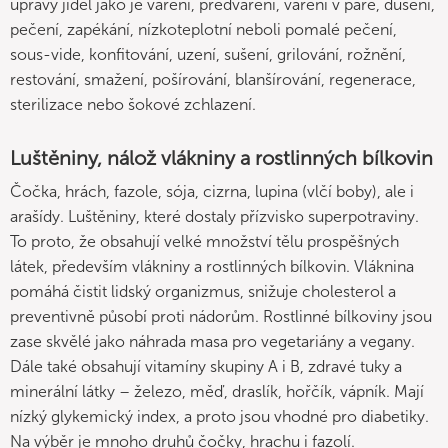
úpravy jídel jako je vaření, předvaření, vaření v páře, dušení,
pečení, zapékání, nízkoteplotní neboli pomalé pečení,
sous-vide, konfitování, uzení, sušení, grilování, rožnění,
restování, smažení, pošírování, blanšírování, regenerace,
sterilizace nebo šokové zchlazení.
Luštěniny, nálož vlákniny a rostlinných bílkovin
Čočka, hrách, fazole, sója, cizrna, lupina (vlčí boby), ale i
arašídy. Luštěniny, které dostaly přízvisko superpotraviny.
To proto, že obsahují velké množství tělu prospěšných
látek, především vlákniny a rostlinných bílkovin. Vláknina
pomáhá čistit lidský organizmus, snižuje cholesterol a
preventivně působí proti nádorům. Rostlinné bílkoviny jsou
zase skvělé jako náhrada masa pro vegetariány a vegany.
Dále také obsahují vitamíny skupiny A i B, zdravé tuky a
minerální látky – železo, měď, draslík, hořčík, vápník. Mají
nízký glykemický index, a proto jsou vhodné pro diabetiky.
Na výběr je mnoho druhů čočky, hrachu i fazolí.