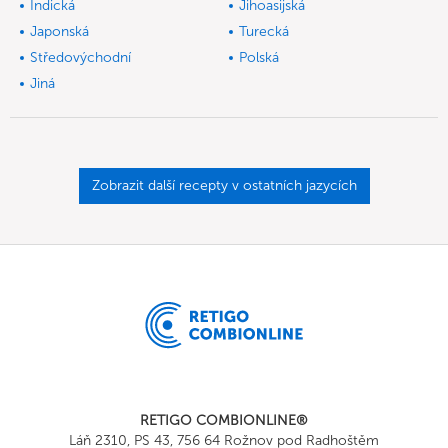
Indická
Jihoasijská
Japonská
Turecká
Středovýchodní
Polská
Jiná
Zobrazit další recepty v ostatních jazycích
RETIGO COMBIONLINE®
Láň 2310, PS 43, 756 64 Rožnov pod Radhoštěm