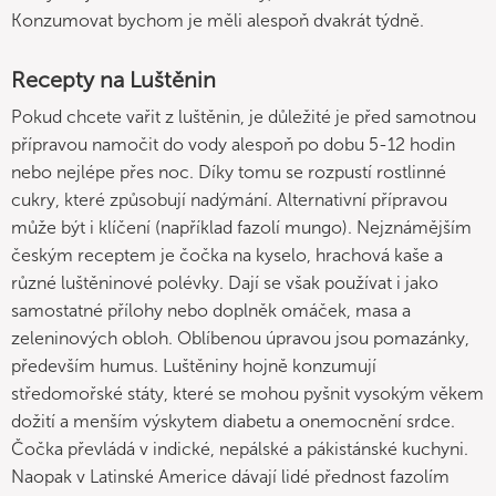
Konzumovat bychom je měli alespoň dvakrát týdně.
Recepty na Luštěnin
Pokud chcete vařit z luštěnin, je důležité je před samotnou
přípravou namočit do vody alespoň po dobu 5-12 hodin
nebo nejlépe přes noc. Díky tomu se rozpustí rostlinné
cukry, které způsobují nadýmání. Alternativní přípravou
může být i klíčení (například fazolí mungo). Nejznámějším
českým receptem je čočka na kyselo, hrachová kaše a
různé luštěninové polévky. Dají se však používat i jako
samostatné přílohy nebo doplněk omáček, masa a
zeleninových obloh. Oblíbenou úpravou jsou pomazánky,
především humus. Luštěniny hojně konzumují
středomořské státy, které se mohou pyšnit vysokým věkem
dožití a menším výskytem diabetu a onemocnění srdce.
Čočka převládá v indické, nepálské a pákistánské kuchyni.
Naopak v Latinské Americe dávají lidé přednost fazolím