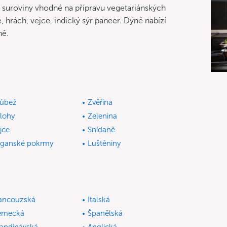
suroviny vhodné na přípravu vegetariánských
le, hrách, vejce, indický sýr paneer. Dýně nabízí
ně.
ůbež
Zvěřina
ílohy
Zelenina
jce
Snídaně
ganské pokrmy
Luštěniny
ancouzská
Italská
ěmecká
Španělská