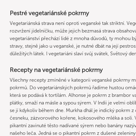
Pestré vegetariánské pokrmy
Vegetariánská strava není oproti veganské tak striktní. V
rozvržení jídelníčku, může jejich bezmasá strava obsahova
vegetariánství přechází lidé z mnoha důvodů, ty mohou být
stravy, stejně jako u veganské, je nutné dbát na její pestro
důležitých látek. I vegetariáni slaví svůj svátek, Světový den
Recepty na vegetariánské pokrmy
Všechny recepty zmíněné v kategorii veganské pokrmy m
pokrmů. Do vegetariánských pokrmů řadíme hustou omáčku z
která se podává k tortilám. Alhonse je pokrm z brambor va
plátky, smaží na másle a sypou sýrem. V Indii je velmi obl
se jí kdykoliv během dne. Murkha dhál je indický pokrm 
česneku, zázvorového kořene, kokosového mléka a soli. V
pikantní zavinuté těsto nadívané sýrem nebo banány nazý
našeho leča. Jedná se o pikantní pokrm z dušené zelenin