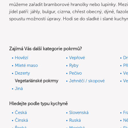
můžeme zařadit bramborové hranolky nebo lupínky. Mezi 
jídel patří: jáhly, bulgur, cizrna, chřest obecný, dýně, fazo
spoustu možností úpravy. Hodí se do sladké i slané kuchy
Zajímá Vás další kategorie pokrmů?
Hovězí
Vepřové
Dr
Mleté maso
Ryby
Př
Dezerty
Pečivo
Ve
Vegetariánské pokrmy
Jehněčí / skopové
Ve
Jiná
Hledejte podle typu kychyně
Česká
Slovenská
Fr
Čínská
Ruská
N