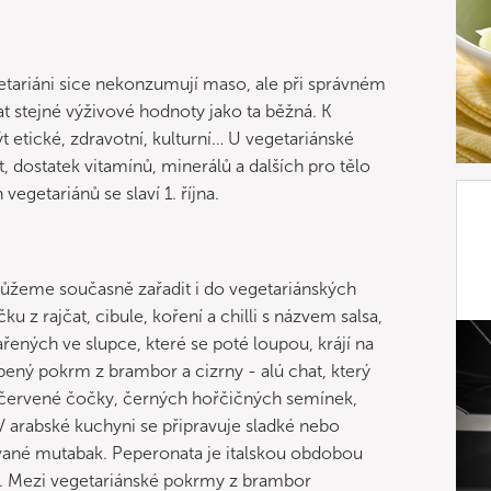
egetariáni sice nekonzumují maso, ale při správném
t stejné výživové hodnoty jako ta běžná. K
 etické, zdravotní, kulturní… U vegetariánské
st, dostatek vitamínů, minerálů a dalších pro tělo
 vegetariánů se slaví 1. října.
ůžeme současně zařadit i do vegetariánských
 rajčat, cibule, koření a chilli s názvem salsa,
řených ve slupce, které se poté loupou, krájí na
íbený pokrm z brambor a cizrny - alú chat, který
z červené čočky, černých hořčičných semínek,
 arabské kuchyni se připravuje sladké nebo
vané mutabak. Peperonata je italskou obdobou
y. Mezi vegetariánské pokrmy z brambor