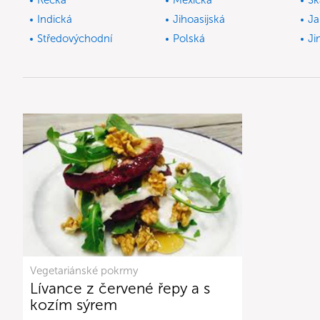
Řecká
Mexická
Sk
Indická
Jihoasijská
Ja
Středovýchodní
Polská
Ji
Vegetariánské pokrmy
Lívance z červené řepy a s
kozím sýrem