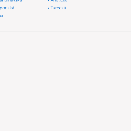
andinávská
Anglická
ponská
Turecká
ná