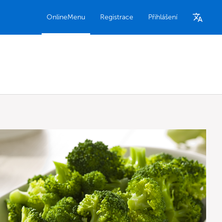
OnlineMenu
Registrace
Přihlášení