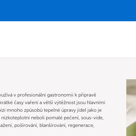
užívá v profesionální gastronomii k přípravě
átké časy vaření a větší výtěžnost jsou hlavními
zí mnoho způsobů tepelné úpravy jídel jako je
í, nízkoteplotní neboli pomalé pečení, sous-vide,
mažení, pošírování, blanšírování, regenerace,