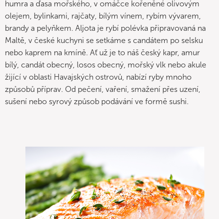
humra a ďasa mořského, v omáčce kořeněné olivovým
olejem, bylinkami, rajčaty, bílým vínem, rybím vývarem,
brandy a pelyňkem. Aljota je rybí polévka připravovaná na
Maltě, v české kuchyni se setkáme s candátem po selsku
nebo kaprem na kmíně. Ať už je to náš český kapr, amur
bílý, candát obecný, losos obecný, mořský vlk nebo akule
žijící v oblasti Havajských ostrovů, nabízí ryby mnoho
způsobů příprav. Od pečení, vaření, smažení přes uzení,
sušení nebo syrový způsob podávání ve formě sushi.