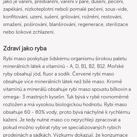
jako je vaření, předvaření, vaření v páře, dušení, pečení,
zapékání, nízkoteplotní neboli pomalé pečení, sous-vide,
konfitování, uzení, sušení, grilování, rožnění, restování,
smažení, pošírování, blanšírování, regenerace, sterilizace
nebo šokové zchlazení.
Zdraví jako ryba
Rybí maso poskytuje lidskému organismu širokou paletu
minerálních látek a vitamínů - A, D, B1, B2, B12. Mořské
ryby obsahují jód, fluor a sodík. Červené rybí maso
obsahuje více minerálních látek než bílé maso. Kromě
vitamínů a minerálů obsahuje rybí maso spoustu bílkovin a
omega- 3 mastných kyselin. Tuk bývá v rybě rovnoměrně
rozložen a má vysokou biologickou hodnotu. Rybí maso
obsahuje 60 - 80% vody, proto bývá náchylné k rychlému
kažení. Je tedy nutné maso co nejrychleji zpracovat a
pokud možno vybírat ryby ve specializovaných rybích
prodejnách a sádkách. Výzkumy dokazují, že konzumace