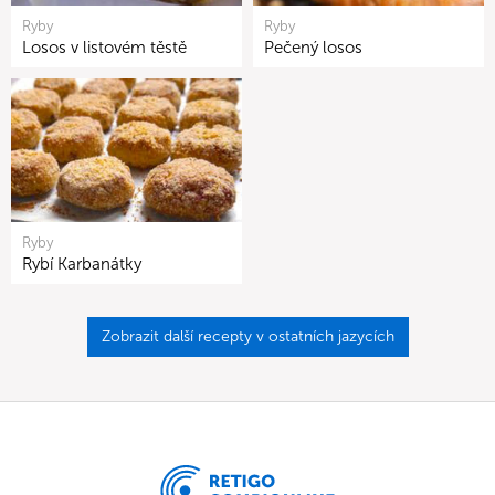
Ryby
Ryby
Losos v listovém těstě
Pečený losos
Ryby
Rybí Karbanátky
Zobrazit další recepty v ostatních jazycích