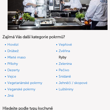
Zajímá Vás další kategorie pokrmů?
Hovězí
Vepřové
Drůbež
Zvěřina
Mleté maso
Ryby
Přílohy
Zelenina
Dezerty
Pečivo
Vejce
Snídaně
Vegetariánské pokrmy
Jehněčí / skopové
Veganské pokrmy
Luštěniny
Jiná
Hledejte podle typu kychyně