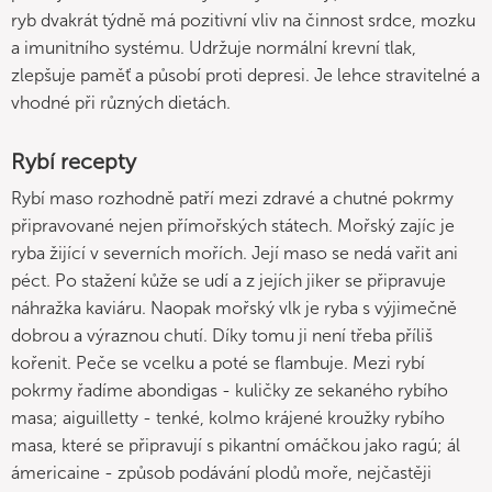
ryb dvakrát týdně má pozitivní vliv na činnost srdce, mozku
a imunitního systému. Udržuje normální krevní tlak,
zlepšuje paměť a působí proti depresi. Je lehce stravitelné a
vhodné při různých dietách.
Rybí recepty
Rybí maso rozhodně patří mezi zdravé a chutné pokrmy
připravované nejen přímořských státech. Mořský zajíc je
ryba žijící v severních mořích. Její maso se nedá vařit ani
péct. Po stažení kůže se udí a z jejích jiker se připravuje
náhražka kaviáru. Naopak mořský vlk je ryba s výjimečně
dobrou a výraznou chutí. Díky tomu ji není třeba příliš
kořenit. Peče se vcelku a poté se flambuje. Mezi rybí
pokrmy řadíme abondigas - kuličky ze sekaného rybího
masa; aiguilletty - tenké, kolmo krájené kroužky rybího
masa, které se připravují s pikantní omáčkou jako ragú; ál
ámericaine - způsob podávání plodů moře, nejčastěji