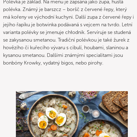
Polévka je základ. Na menu je zapsána jako zupa, hustá
polévka. Známý je barszcz – boršč z červené řepy, který
má kořeny ve východní kuchyni. Další zupa z červené řepy i
jejího řapíku je botwinka podávaná s vejcem na tvrdo. Letní
varianta polévky se jmenuje chłodnik. Servíruje se studená
se zakysanou smetanou. Tradiční polévkou je také žurek z
hovězího či kuřecího vývaru s cibulí, houbami, slaninou a
kysanou smetanou. Dalšími známými specialitami jsou
bonbóny Krowky, vydatný bigos, nebo pirohy.