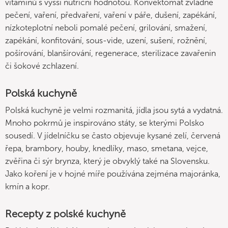
vitamínů s vyšší nutriční hodnotou. Konvektomat zvládne
pečení, vaření, předvaření, vaření v páře, dušení, zapékání,
nízkoteplotní neboli pomalé pečení, grilování, smažení,
zapékání, konfitování, sous-vide, uzení, sušení, rožnění,
pošírování, blanšírování, regenerace, sterilizace zavařenin
či šokové zchlazení.
Polská kuchyně
Polská kuchyně je velmi rozmanitá, jídla jsou sytá a vydatná.
Mnoho pokrmů je inspirováno státy, se kterými Polsko
sousedí. V jídelníčku se často objevuje kysané zelí, červená
řepa, brambory, houby, knedlíky, maso, smetana, vejce,
zvěřina či sýr brynza, který je obvyklý také na Slovensku.
Jako koření je v hojné míře používána zejména majoránka,
kmín a kopr.
Recepty z polské kuchyně