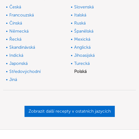
Česká
Slovenská
Francouzská
Italská
Čínská
Ruská
Německá
Španělská
Řecká
Mexická
Skandinávská
Anglická
Indická
Jihoasijská
Japonská
Turecká
Středovýchodní
Polská
Jiná
Zobrazit další recepty v ostatních jazycích