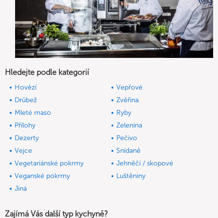
Hledejte podle kategorií
Hovězí
Vepřové
Drůbež
Zvěřina
Mleté maso
Ryby
Přílohy
Zelenina
Dezerty
Pečivo
Vejce
Snídaně
Vegetariánské pokrmy
Jehněčí / skopové
Veganské pokrmy
Luštěniny
Jiná
Zajímá Vás další typ kychyně?