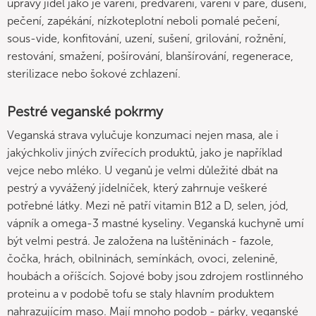
úpravy jídel jako je vaření, předvaření, vaření v páře, dušení,
pečení, zapékání, nízkoteplotní neboli pomalé pečení,
sous-vide, konfitování, uzení, sušení, grilování, rožnění,
restování, smažení, pošírování, blanšírování, regenerace,
sterilizace nebo šokové zchlazení.
Pestré veganské pokrmy
Veganská strava vylučuje konzumaci nejen masa, ale i
jakýchkoliv jiných zvířecích produktů, jako je například
vejce nebo mléko. U veganů je velmi důležité dbát na
pestrý a vyvážený jídelníček, který zahrnuje veškeré
potřebné látky. Mezi ně patří vitamin B12 a D, selen, jód,
vápník a omega-3 mastné kyseliny. Veganská kuchyně umí
být velmi pestrá. Je založena na luštěninách - fazole,
čočka, hrách, obilninách, semínkách, ovoci, zelenině,
houbách a oříšcích. Sojové boby jsou zdrojem rostlinného
proteinu a v podobě tofu se staly hlavním produktem
nahrazujícím maso. Mají mnoho podob - párky, veganské