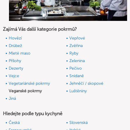
Zajímá Vás další kategorie pokrmů?
Hovězí
Vepřové
Drůbež
Zvěřina
Mleté maso
Ryby
Přílohy
Zelenina
Dezerty
Pečivo
Vejce
Snídaně
Vegetariánské pokrmy
Jehněčí / skopové
Veganské pokrmy
Luštěniny
Jiná
Hledejte podle typu kychyně
Česká
Slovenská