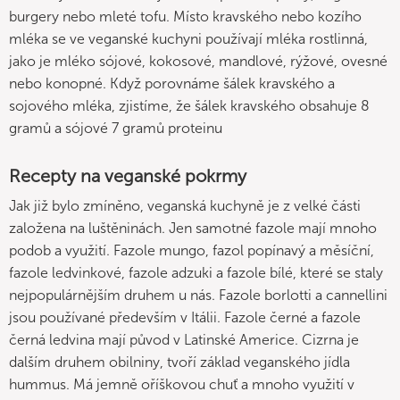
burgery nebo mleté tofu. Místo kravského nebo kozího
mléka se ve veganské kuchyni používají mléka rostlinná,
jako je mléko sójové, kokosové, mandlové, rýžové, ovesné
nebo konopné. Když porovnáme šálek kravského a
sojového mléka, zjistíme, že šálek kravského obsahuje 8
gramů a sójové 7 gramů proteinu
Recepty na veganské pokrmy
Jak již bylo zmíněno, veganská kuchyně je z velké části
založena na luštěninách. Jen samotné fazole mají mnoho
podob a využití. Fazole mungo, fazol popínavý a měsíční,
fazole ledvinkové, fazole adzuki a fazole bílé, které se staly
nejpopulárnějším druhem u nás. Fazole borlotti a cannellini
jsou používané především v Itálii. Fazole černé a fazole
černá ledvina mají původ v Latinské Americe. Cizrna je
dalším druhem obilniny, tvoří základ veganského jídla
hummus. Má jemně oříškovou chuť a mnoho využití v