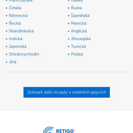
Francouzská
Italská
Čínská
Ruská
Německá
Španělská
Řecká
Mexická
Skandinávská
Anglická
Indická
Jihoasijská
Japonská
Turecká
Středovýchodní
Polská
Jiná
Zobrazit další recepty v ostatních jazycích