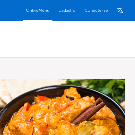
OnlineMenu
Cadastro
Conecte-se