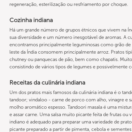
regeneração, esterilização ou resfriamento por choque.
Cozinha indiana
Há um grande número de grupos étnicos que vivem na Índia
sua diversidade e um número inesgotável de aromas. A cul
encontramos principalmente leguminosas como grão de bico
leste da Índia consomem principalmente arroz. Pratos típi
chutney ou panquecas de pão, bem como chapatis. Muitos 
consistindo de vários tipos de legumes e possivelmente
Receitas da culinária indiana
Um dos pratos mais famosos da culinária indiana é o tan
tandoor; vindaloo - carne de porco com alho, vinagre e 
molho aromático espesso. Tandoori masala é uma mistura 
e assar carne. Uma salsa muito picante feita de frutas ou
indiano é adequado para preparar uma variedade de prat
picante preparado a partir de pimenta, cebola e sementes 