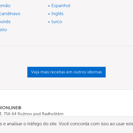
lemão
Espanhol
candinavo
Inglês
ponês
turco
tro
Veja mais receitas em outros idiomas
BIONLINE®
43, 756 64 Rožnov pod Radhoštěm
665 511
, Fax: +420 571 665 554
os e analisar o tráfego do site. Você concorda com isso ao usar est
ombionline.com