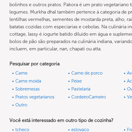
bolinhos e outros pratos. Pakora é um prato vegetariano
legumes. Murkha dhal também pertence à categoria de pr
lentilhas vermelhas, sementes de mostarda preta, alho, rai
batatas cozidas com especiarias e cebolas. Na culinária i
cottage, lassy é iogurte batido diluído em água e suple
bolos de pão são preparados na culinária indiana, varian
incluem, em particular, nan, chapati ou atta.
Pesquisar por categoria
Carne
Carne de porco
Av
Carne moida
Peixe
A
Sobremesas
Pastelaria
O
Pratos vegetarianos
CordeiroCarneiro
V
Outro
Você está interessado em outro tipo de cozinha?
tcheco
eslovaco
Fr