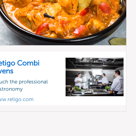
etigo Combi
vens
uch the professional
stronomy
w.retigo.com