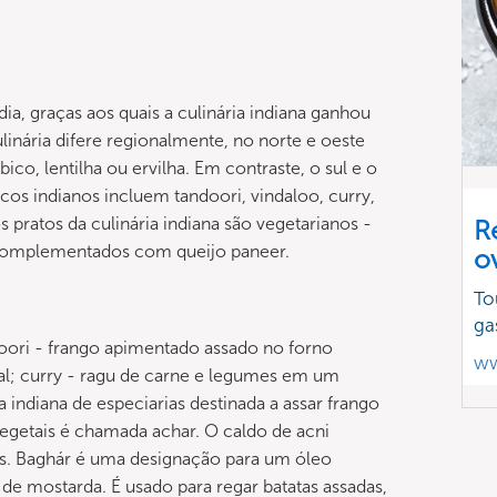
, graças aos quais a culinária indiana ganhou
inária difere regionalmente, no norte e oeste
, lentilha ou ervilha. Em contraste, o sul e o
cos indianos incluem tandoori, vindaloo, curry,
pratos da culinária indiana são vegetarianos -
R
 complementados com queijo paneer.
o
To
ga
doori - frango apimentado assado no forno
ww
sal; curry - ragu de carne e legumes em um
indiana de especiarias destinada a assar frango
 vegetais é chamada achar. O caldo de acni
os. Baghár é uma designação para um óleo
de mostarda. É usado para regar batatas assadas,