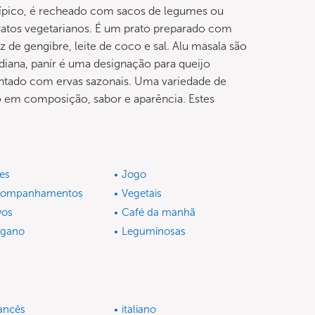
 típico, é recheado com sacos de legumes ou
atos vegetarianos. É um prato preparado com
z de gengibre, leite de coco e sal. Alu masala são
ndiana, panír é uma designação para queijo
mentado com ervas sazonais. Uma variedade de
do em composição, sabor e aparência. Estes
es
Jogo
companhamentos
Vegetais
vos
Café da manhã
egano
Leguminosas
ancês
italiano