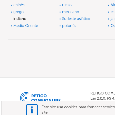
chinês
russo
A
grego
mexicano
es
indiano
Sudeste asiático
ja
Médio Oriente
polonês
Ou
RETIGO COM
Láň 2310, PS 
Tel.:
+420 571 
Este site usa cookies para fornecer serviç
E-mail:
info@c
site.