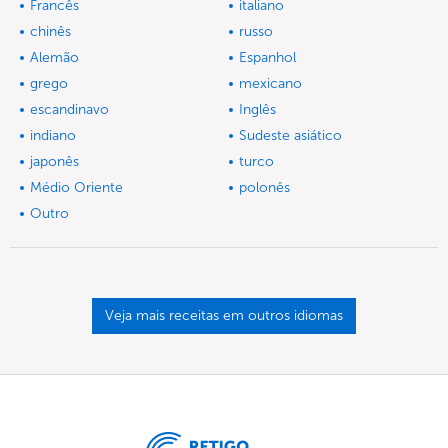
Francês
italiano
chinês
russo
Alemão
Espanhol
grego
mexicano
escandinavo
Inglês
indiano
Sudeste asiático
japonês
turco
Médio Oriente
polonês
Outro
Veja mais receitas em outros idiomas