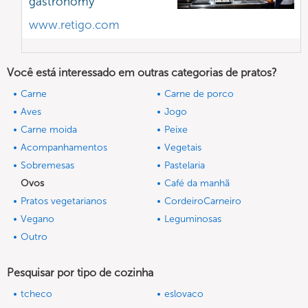
gastronomy
www.retigo.com
Você está interessado em outras categorias de pratos?
Carne
Carne de porco
Aves
Jogo
Carne moida
Peixe
Acompanhamentos
Vegetais
Sobremesas
Pastelaria
Ovos
Café da manhã
Pratos vegetarianos
CordeiroCarneiro
Vegano
Leguminosas
Outro
Pesquisar por tipo de cozinha
tcheco
eslovaco