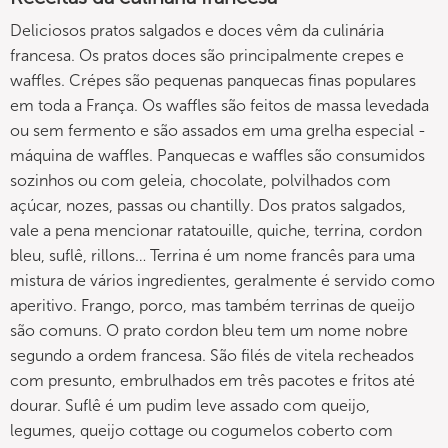
Deliciosos pratos salgados e doces vêm da culinária
francesa. Os pratos doces são principalmente crepes e
waffles. Crépes são pequenas panquecas finas populares
em toda a França. Os waffles são feitos de massa levedada
ou sem fermento e são assados em uma grelha especial -
máquina de waffles. Panquecas e waffles são consumidos
sozinhos ou com geleia, chocolate, polvilhados com
açúcar, nozes, passas ou chantilly. Dos pratos salgados,
vale a pena mencionar ratatouille, quiche, terrina, cordon
bleu, suflê, rillons… Terrina é um nome francês para uma
mistura de vários ingredientes, geralmente é servido como
aperitivo. Frango, porco, mas também terrinas de queijo
são comuns. O prato cordon bleu tem um nome nobre
segundo a ordem francesa. São filés de vitela recheados
com presunto, embrulhados em três pacotes e fritos até
dourar. Suflê é um pudim leve assado com queijo,
legumes, queijo cottage ou cogumelos coberto com