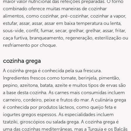
maior valor nutricional das refeições preparadas. O forno
combinado oferece muitas maneiras de cozinhar
alimentos, como cozinhar, pré-cozinhar, cozinhar a vapor,
estufar, assar, assar, assar em baixa temperatura ou lenta,
sous-vide, confit, fumar, secar, grelhar, grelhar, assar, fritar,
caça furtiva, branqueamento, regeneração, esterilização ou
resfriamento por choque.
cozinha grega
A cozinha grega é conhecida pela sua frescura.
Ingredientes frescos como tomate, berinjela, pimentão,
pepino, azeitona, batata, azeite e muitos tipos de ervas são
a base desta cozinha. As carnes mais consumidas incluem
carneiro, cordeiro, peixe e frutos do mar. A culinária grega
é conhecida por produtos lácteos, como queijo feta e
iogurtes gregos espessos. As especialidades incluem
tzatziki, giroscópios ou salada grega. A cozinha grega é
uma das cozinhas mediterrâneas, mas a Turquia e os Balcãs