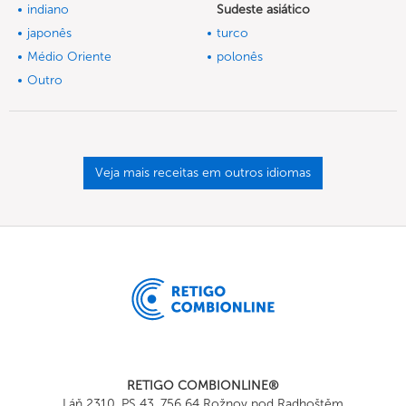
indiano
Sudeste asiático
japonês
turco
Médio Oriente
polonês
Outro
Veja mais receitas em outros idiomas
RETIGO COMBIONLINE®
Láň 2310, PS 43, 756 64 Rožnov pod Radhoštěm