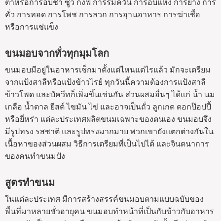
ต่ำหรือการอบช้า ซูวี กงฟี การรมควัน การอบแห้ง การย่าง การ
คั่ว การทอด การโพช การลวก การอุานอาหาร การฆ่าเชื้อ
หรือการแช่แข็ง
ขนมอบจากทั่วทุกมุมโลก
ขนมอบมีอยู่ในอาหารเช็กมาตั้งแต่ไหนแต่ไรแล้ว มักจะเตรียม
จากแป้งสาลีหรือแป้งข้าวไรย์ ทุกวันนี้ความต้องการแป้งสาลี
ข้าวโพด และบัควีทก็เพิ่มขึ้นเช่นกัน ส่วนผสมอื่นๆ ได้แก่ น้ำ นม
เกลือ น้ำตาล ยีสต์ ไขมัน ไข่ และอาจเป็นถั่ว ลูกเกด ดอกป๊อปปี้
หรือยี่หร่า แต่ละประเทศผลิตขนมเฉพาะของตนเอง ขนมอบจึง
มีรูปทรง รสชาติ และรูปทรงมากมาย พวกเขายังแตกต่างกันใน
เนื้อหาของส่วนผสม วิธีการเตรียมที่เป็นไปได้ และจินตนาการ
ของคนทำขนมปัง
สูตรทำขนม
ในแต่ละประเทศ มีการสร้างสรรค์ขนมอบตามแบบฉบับของ
พื้นที่มาหลายชั่วอายุคน ขนมอบทำหน้าที่เป็นกับข้าวกับอาหาร