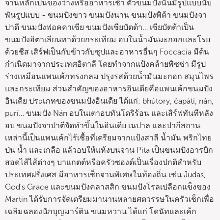
จานหลักเป็นของว่างหรืออาหารเช้า ตัวขนมปังนั้นมีรูปแบบนับ
พันรูปแบบ - ขนมปังขาว ขนมปังนาน ขนมปังพิต้า ขนมปังจา
ปาตี ขนมปังฟอคคาเซีย ขนมปังเซียบัตต้า… เซียบัตต้าเป็น
ขนมปังอิตาเลียนทาด้วยกระเทียม อบในน้ำมันมะกอกและโรย
ด้วยชีส เสิร์ฟเป็นกับข้าวกับซุปและอาหารอื่นๆ Foccacia มีต้น
กำเนิดมาจากประเทศอิตาลี โดยทำจากแป้งคล้ายพิซซ่า มีรูป
ร่างเหมือนแพนเค้กทรงกลม ปรุงรสด้วยน้ำมันมะกอก สมุนไพร
และกระเทียม ส่วนสำคัญของอาหารอินเดียคือแพนเค้กขนมปัง
อินเดีย ประเภทของขนมปังอินเดีย ได้แก่: bhútory, čapátí, nán,
purí… ขนมปัง Nán อบในเตาอบทันโดริร้อน และเสิร์ฟทันทีหลัง
อบ ขนมปังจาปาตีจัดทำขึ้นในอินเดีย เนปาล และปากีสถาน
เหล่านี้เป็นแพนเค้กไร้เชื้อที่เตรียมจากแป้งสาลี น้ำมัน พริกไทย
ป่น น้ำ และเกลือ แล้วอบให้แห้งบนจาน Pita เป็นขนมปังอารบิก
สอดไส้ไส้ต่างๆ บาแกตต์หรือครัวซองต์เป็นเรื่องปกติสำหรับ
ประเทศฝรั่งเศส มีอาหารเช็กจานพิเศษในท้องถิ่น เช่น Judas,
God's Grace และขนมปังคลาสสิก ขนมปังโรลเปลือกแข็งของ
Martin ได้รับการจัดเตรียมมานานหลายศตวรรษในครัวเช็กเพื่อ
เฉลิมฉลองนักบุญมาร์ติน ขนมหวาน ได้แก่ โดนัทและเค้ก