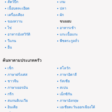
สัตว์ปีก
เกม
เนื้อบดละเอียด
ปลา
เครื่องเคียง
ผัก
ของหวาน
ขนมอบ
ไข่
อาหารเช้า
อาหารมังสวิรัติ
แกะเนื้อแกะ
วีแกน
พืชตระกูลถั่ว
อื่น
ค้นหาตามประเภทครัว
เช็ก
สโลวัก
ภาษาฝรั่งเศส
ภาษาอิตาลี
ชาวจีน
รัสเซีย
ภาษาเยอรมัน
สเปน
กรีก
เม็กซิกัน
สแกนดิเนเวีย
ภาษาอังกฤษ
อินเดีย
เอเชียตะวันออกเฉียงใต้