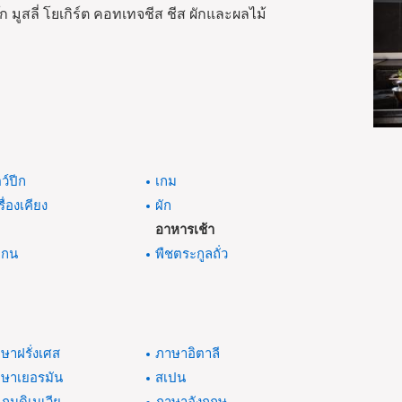
มูสลี่ โยเกิร์ต คอทเทจชีส ชีส ผักและผลไม้
ตว์ปีก
เกม
รื่องเคียง
ผัก
่
อาหารเช้า
แกน
พืชตระกูลถั่ว
ษาฝรั่งเศส
ภาษาอิตาลี
ษาเยอรมัน
สเปน