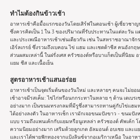
ทำไมต้องกินข้าวเช้า
อาหารเช้าคือมื้อแรกของวันโดยเสิร์ฟในตอนเช้า ผู้เชี่ยวชาญห
ซึ่งควรคิดเป็น 1 ใน 3 ของปริมาณที่รับประทานในแต่ละวัน แ
และประเพณีอาหารเช้าเช่นเดียวกัน เช่น ในสหราชอาณาจั
เอิร์ลเกรย์ ซึ่งรวมถึงเบคอน ไข่ แฮม และเชดด้าชีส คนอังกฤ
ส่วนผสมเหล่านี้ ในฝรั่งเศส ครัวซองต์หรือบาแก็ตเป็นที่น
แยม ชีส และเนื้อเย็น
สูตรอาหารเช้าแสนอร่อย
อาหารเช้าเป็นจุดเริ่มต้นของวันใหม่ และหลายๆ คนจะไม่ย
เช้าอาจมีรสเค็ม: ไข่ไก่หรือนกกระทาในหลาย ๆ ด้าน เดเบร
อย่างมาก เป็นขนมทรงกลมที่มีรูซึ่งสามารถทานคู่กับไข่แฮม
ได้อย่างลงตัว ในอาหารเช็ก เรามักเจอขนมปังขาว - ขนมปัง
แบบ รวมถึงแพนเค้กกับแยมหรือนูเทลล่า ครัวซองต์ คัพเค้ก โดนัท
ความนิยมอย่างมาก เสริมด้วยลูกเกด อัลมอนด์ อบเชย และแย
และเราได้พายฟักทองจากแป้งลินซ์จากอเมริกาเหนือ ในอาหาร