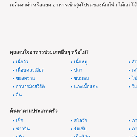
เมล็ดงาดำ หรือแยม อาหารเช้าสุดโปรดของนักกีฬา ได้แก่ โจ๊ก 
คุณสนใจอาหารประเภทอื่นๆ หรือไม่?
เนื้อวัว
เนื้อหมู
สั
เนื้อบดละเอียด
ปลา
เค
ของหวาน
ขนมอบ
ไข
อาหารมังสวิรัติ
แกะเนื้อแกะ
วี
อื่น
ค้นหาตามประเภทครัว
เช็ก
สโลวัก
ภา
ชาวจีน
รัสเซีย
ภา