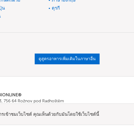
กนดิเนเวีย
ภาษาอังกฤษ
ปุ่น
ตุรกี
น
ดูสูตรอาหารเพิ่มเติมในภาษาอื่น
BIONLINE®
43, 756 64 Rožnov pod Radhoštěm
665 511
, Fax: +420 571 665 554
ombionline.com
์การเข้าชมเว็บไซต์ คุณเห็นด้วยกับมันโดยใช้เว็บไซต์นี้