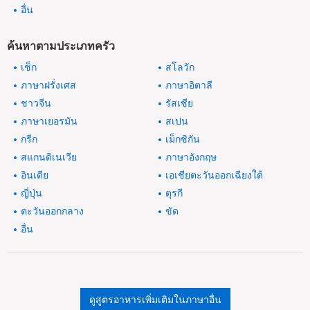
อื่น
ค้นหาตามประเภทครัว
เช็ก
สโลวัก
ภาษาฝรั่งเศส
ภาษาอิตาลี
ชาวจีน
รัสเซีย
ภาษาเยอรมัน
สเปน
กรีก
เม็กซิกัน
สแกนดิเนเวีย
ภาษาอังกฤษ
อินเดีย
เอเชียตะวันออกเฉียงใต้
ญี่ปุ่น
ตุรกี
ตะวันออกกลาง
ขัด
อื่น
ดูสูตรอาหารเพิ่มเติมในภาษาอื่น