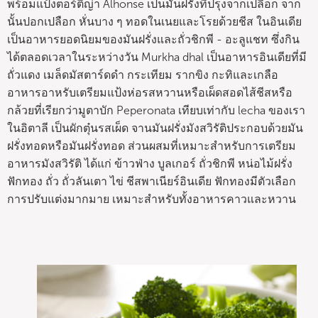
พร้อมแป้งตอร์ติญ่า Alhonse เป็นมันฝรั่งที่ปรุงจากเปลือก จาก
นั้นปอกเปลือก หั่นบาง ๆ ทอดในเนยและโรยด้วยชีส ในอินเดีย
เป็นอาหารยอดนิยมของมันฝรั่งและถั่วชิกพี - อะลูแชท ซึ่งกิน
ได้ตลอดเวลาในระหว่างวัน Murkha dhal เป็นอาหารอินเดียที่มี
ถั่วแดง เมล็ดมัสตาร์ดดำ กระเทียม รากขิง กะทิและเกลือ
อาหารอาหรับเตรียมแป้งห่อรสหวานหรือเผ็ดสอดไส้ชีสหรือ
กล้วยที่เรียกว่ามูตาบัก Peperonata เทียบเท่ากับ lecha ของเรา
ในอิตาลี เป็นผักตุ๋นรสเผ็ด จานมันฝรั่งมังสวิรัติประกอบด้วยมัน
ฝรั่งทอดหรือมันฝรั่งทอด ส่วนผสมที่เหมาะสำหรับการเตรียม
อาหารมังสวิรัติ ได้แก่ ข้าวฟ่าง บูลเกอร์ ถั่วชิกพี หน่อไม้ฝรั่ง
ฟักทอง ถั่ว ถั่วลันเตา ไข่ ชีสพาเนียร์อินเดีย ฟักทองมีตัวเลือก
การปรับแต่งมากมาย เหมาะสำหรับทั้งอาหารคาวและหวาน