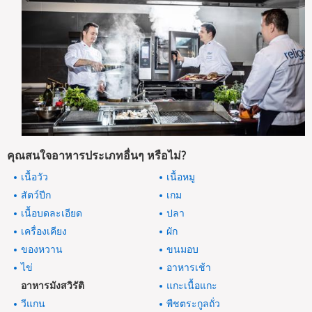
คุณสนใจอาหารประเภทอื่นๆ หรือไม่?
เนื้อวัว
เนื้อหมู
สัตว์ปีก
เกม
เนื้อบดละเอียด
ปลา
เครื่องเคียง
ผัก
ของหวาน
ขนมอบ
ไข่
อาหารเช้า
อาหารมังสวิรัติ
แกะเนื้อแกะ
วีแกน
พืชตระกูลถั่ว