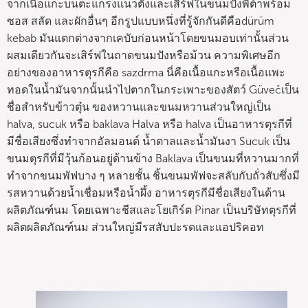
จากเนื้อแกะบนตะแกรงแนวตั้งและเสิร์ฟในขนมปังพิต้าพร้อม
ซอส สลัด และผักอื่นๆ อีกรูปแบบหนึ่งที่รู้จักกันดีคือdürüm
kebab มันแตกต่างจากเคบับก่อนหน้าโดยขนมอบเท่านั้นส่วน
ผสมเดียวกันจะเสิร์ฟในถาดขนมปังหรือม้วน ความพิเศษอีก
อย่างของอาหารตุรกีคือ sazdrma นี่คือเนื้อแกะหรือเนื้อแพะ
ทอดในน้ำมันจากนั้นนำไปตากในกระเพาะของสัตว์ Güvečเป็น
ชื่อสำหรับข้าวตุ๋น ของหวานและขนมหวานส่วนใหญ่เป็น
halva, sucuk หรือ baklava Halva หรือ halva เป็นอาหารตุรกีที่
มีชื่อเสียงซึ่งทำจากอัลมอนด์ น้ำตาลและน้ำมันงา Sucuk เป็น
ขนมตุรกีที่มีวุ้นก้อนอยู่ด้านข้าง Baklava เป็นขนมที่หวานมากที่
ทำจากขนมพัฟบาง ๆ หลายชั้น ชิ้นขนมพัฟจะสลับกับถั่วสับซึ่งมี
รสหวานด้วยน้ำเชื่อมหรือน้ำผึ้ง อาหารตุรกีมีชื่อเสียงในด้าน
ผลิตภัณฑ์นม โดยเฉพาะชีสและโยเกิร์ต Pinar เป็นบริษัทตุรกีที่
ผลิตผลิตภัณฑ์นม ส่วนใหญ่มีรสสับปะรดและแอปริคอท