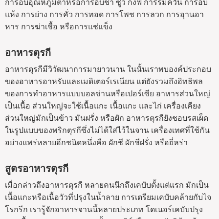
การอบอุณหภูมิต่ำหรือการอบช้า ซูวี กงฟี การรมควัน การอบ
แห้ง การย่าง การคั่ว การทอด การโพช การลวก การอุานอา
หาร การฆ่าเชื้อ หรือการแช่แข็ง
อาหารตุรกี
อาหารตุรกีมีวิวัฒนาการมายาวนาน ในนั้นเราพบองค์ประกอบ
ของอาหารอาหรับและเมดิเตอร์เรเนียน แต่ยังรวมถึงอิทธิพล
ของการทำอาหารแบบบอลข่านหรือเปอร์เซีย อาหารส่วนใหญ่
เป็นเนื้อ ส่วนใหญ่จะใช้เนื้อแกะ เนื้อแกะ และไก่ เครื่องเคียง
ส่วนใหญ่มักเป็นข้าว มันฝรั่ง หรือผัก อาหารตุรกียังชอบรสเผ็ด
ในรูปแบบของพริกตุรกีซึ่งไม่ได้ใส่ไว้ในจาน เครื่องเทศที่ใช้กัน
อย่างแพร่หลายอีกชนิดหนึ่งคือ ผักชี ผักชีฝรั่ง หรือยี่หร่า
สูตรอาหารตุรกี
เมื่อกล่าวถึงอาหารตุรกี หลายคนนึกถึงเคบับตั้งแต่แรก มักเป็น
เนื้อแกะหรือเนื้อวัวที่ปรุงในน้ำลาย การเตรียมเคบับคล้ายกับไจ
โรกรีก เรารู้จักอาหารจานนี้หลายประเภท โดเนอร์เคบับปรุง