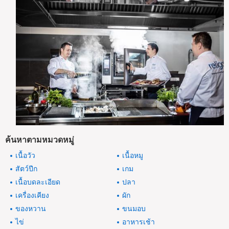
ค้นหาตามหมวดหมู่
เนื้อวัว
เนื้อหมู
สัตว์ปีก
เกม
เนื้อบดละเอียด
ปลา
เครื่องเคียง
ผัก
ของหวาน
ขนมอบ
ไข่
อาหารเช้า