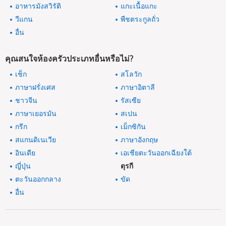
อาหารมังสวิรัติ
แกะเนื้อแกะ
วีแกน
พืชตระกูลถั่ว
อื่น
คุณสนใจห้องครัวประเภทอื่นหรือไม่?
เช็ก
สโลวัก
ภาษาฝรั่งเศส
ภาษาอิตาลี
ชาวจีน
รัสเซีย
ภาษาเยอรมัน
สเปน
กรีก
เม็กซิกัน
สแกนดิเนเวีย
ภาษาอังกฤษ
อินเดีย
เอเชียตะวันออกเฉียงใต้
ญี่ปุ่น
ตุรกี
ตะวันออกกลาง
ขัด
อื่น