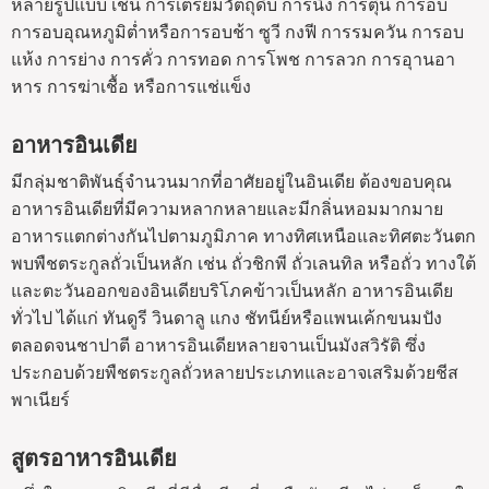
หลายรูปแบบ เช่น การเตรียมวัตถุดิบ การนึ่ง การตุ๋น การอบ
การอบอุณหภูมิต่ำหรือการอบช้า ซูวี กงฟี การรมควัน การอบ
แห้ง การย่าง การคั่ว การทอด การโพช การลวก การอุานอา
หาร การฆ่าเชื้อ หรือการแช่แข็ง
อาหารอินเดีย
มีกลุ่มชาติพันธุ์จำนวนมากที่อาศัยอยู่ในอินเดีย ต้องขอบคุณ
อาหารอินเดียที่มีความหลากหลายและมีกลิ่นหอมมากมาย
อาหารแตกต่างกันไปตามภูมิภาค ทางทิศเหนือและทิศตะวันตก
พบพืชตระกูลถั่วเป็นหลัก เช่น ถั่วชิกพี ถั่วเลนทิล หรือถั่ว ทางใต้
และตะวันออกของอินเดียบริโภคข้าวเป็นหลัก อาหารอินเดีย
ทั่วไป ได้แก่ ทันดูรี วินดาลู แกง ชัทนีย์หรือแพนเค้กขนมปัง
ตลอดจนชาปาตี อาหารอินเดียหลายจานเป็นมังสวิรัติ ซึ่ง
ประกอบด้วยพืชตระกูลถั่วหลายประเภทและอาจเสริมด้วยชีส
พาเนียร์
สูตรอาหารอินเดีย