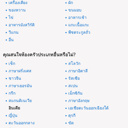
เครื่องเคียง
ผัก
ของหวาน
ขนมอบ
ไข่
อาหารเช้า
อาหารมังสวิรัติ
แกะเนื้อแกะ
วีแกน
พืชตระกูลถั่ว
อื่น
คุณสนใจห้องครัวประเภทอื่นหรือไม่?
เช็ก
สโลวัก
ภาษาฝรั่งเศส
ภาษาอิตาลี
ชาวจีน
รัสเซีย
ภาษาเยอรมัน
สเปน
กรีก
เม็กซิกัน
สแกนดิเนเวีย
ภาษาอังกฤษ
อินเดีย
เอเชียตะวันออกเฉียงใต้
ญี่ปุ่น
ตุรกี
ตะวันออกกลาง
ขัด