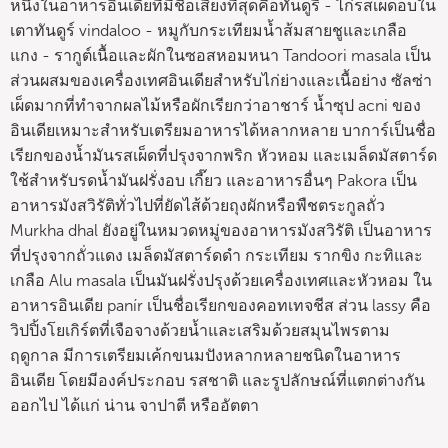
หนึ่งในอาหารอินเดียที่มีชื่อเสียงที่สุดคือทันดูรี - ไก่รสเผ็ดอบใน
เตาทันดูร์ vindaloo - หมูกับกระเทียมน้ำส้มสายชูและเกลือ
แกง - รากูต์เนื้อและผักในซอสหอมหนา Tandoori masala เป็น
ส่วนผสมของเครื่องเทศอินเดียสำหรับไก่ย่างและเนื้อย่าง ซัลซ่า
เผ็ดมากที่ทำจากผลไม้หรือผักเรียกว่าอาชาร์ น้ำซุป acni ของ
อินเดียเหมาะสำหรับเตรียมอาหารได้หลากหลาย บาการ์เป็นชื่อ
เรียกของน้ำมันรสเผ็ดที่ปรุงจากพริก หัวหอม และเมล็ดมัสตาร์ด
ใช้สำหรับรดน้ำมันฝรั่งอบ เกี๊ยว และอาหารอื่นๆ Pakora เป็น
อาหารมังสวิรัติทั่วไปที่ยัดไส้ด้วยถุงผักหรือพืชตระกูลถั่ว
Murkha dhal ยังอยู่ในหมวดหมู่ของอาหารมังสวิรัติ เป็นอาหาร
ที่ปรุงจากถั่วแดง เมล็ดมัสตาร์ดดำ กระเทียม รากขิง กะทิและ
เกลือ Alu masala เป็นมันฝรั่งปรุงด้วยเครื่องเทศและหัวหอม ใน
อาหารอินเดีย panír เป็นชื่อเรียกของคอทเทจชีส ส่วน lassy คือ
วิปปิ้งโยเกิร์ตที่เจือจางด้วยน้ำและเสริมด้วยสมุนไพรตาม
ฤดูกาล มีการเตรียมเค้กขนมปังหลากหลายชนิดในอาหาร
อินเดีย โดยมีองค์ประกอบ รสชาติ และรูปลักษณ์ที่แตกต่างกัน
ออกไป ได้แก่ น่าน จาปาตี หรืออัตตา