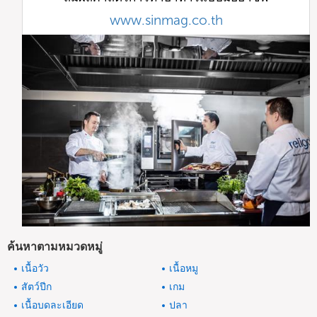
www.sinmag.co.th
ค้นหาตามหมวดหมู่
เนื้อวัว
เนื้อหมู
สัตว์ปีก
เกม
เนื้อบดละเอียด
ปลา