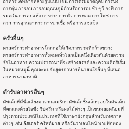
อาหารได้หลากหลายรูปแบบ เช่น การเตรียมวัตถุดิบ การนึ่ง
การตุ๋น การอบ การอบอุณหภูมิต่ำหรือการอบช้า ซูวี กงฟี การ
รมควัน การอบแห้ง การย่าง การคั่ว การทอด การโพช การ
ลวก การอุานอาหาร การฆ่าเชื้อ หรือการแช่แข็ง
ครัวอื่นๆ
ศาสตร์การทำอาหารโลกก่อให้เกิดภาพรวมที่กว้างขวาง
ศาสตร์การทำอาหารทั้งหมดทั่วโลกเป็นหนึ่งเดียวกันด้วยความ
รักในอาหาร ความปรารถนาที่จะสร้างสรรค์และความคิดริเริ่ม
ในหมวดหมู่นี้ คุณจะพบกับสูตรอาหารที่น่าสนใจอื่นๆ ที่เสนอ
อาหารนานาชาติ
ตำรับอาหารอื่นๆ
คัพเค้กที่มีชื่อเสียงมาจากอเมริกา คัพเค้กชิ้นเล็กๆ อบในคัพเค้ก
ที่ตกแต่งด้วยไอซิ่ง วิปครีม หรือผลไม้ต่างๆ เป็นขนมยอดนิยมที่
ปรุงตามประเพณีในประเทศที่ใช้ภาษาอังกฤษสำหรับเทศกาล
ต่างๆ เช่น อีสเตอร์ คริสต์มาส หรือวันวาเลนไทน์ พายฟักทอง