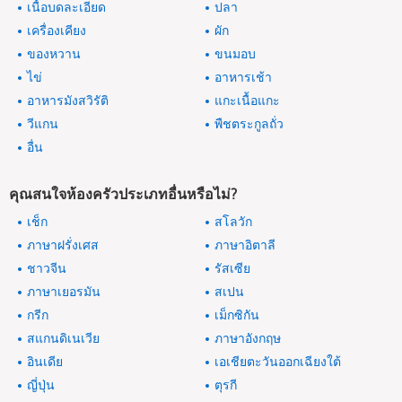
เนื้อบดละเอียด
ปลา
เครื่องเคียง
ผัก
ของหวาน
ขนมอบ
ไข่
อาหารเช้า
อาหารมังสวิรัติ
แกะเนื้อแกะ
วีแกน
พืชตระกูลถั่ว
อื่น
คุณสนใจห้องครัวประเภทอื่นหรือไม่?
เช็ก
สโลวัก
ภาษาฝรั่งเศส
ภาษาอิตาลี
ชาวจีน
รัสเซีย
ภาษาเยอรมัน
สเปน
กรีก
เม็กซิกัน
สแกนดิเนเวีย
ภาษาอังกฤษ
อินเดีย
เอเชียตะวันออกเฉียงใต้
ญี่ปุ่น
ตุรกี