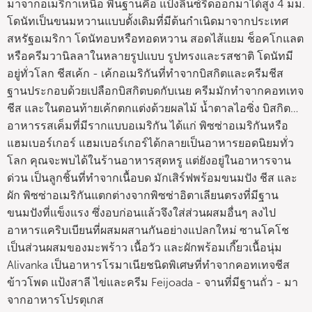
มาจากอเมริกาเหนือ พื้นฐานคือ แป้งลินซ์รีดออกมาได้สูง 4 มม.
โดนัทเป็นขนมหวานแบบดั้งเดิมที่มีต้นกำเนิดมาจากประเทศ
สหรัฐอเมริกา โดนัทอบหรือทอดหวาน สอดไส้แยม ช็อคโกแลต
หรือครีมวานิลลาในหลายรูปแบบ รูปทรงและรสชาติ โดนัทมี
อยู่ทั่วโลก ชีสเค้ก - เค้กอเมริกันที่ทำจากบิสกิตและครีมชีส
ฐานประกอบด้วยเปลือกบิสกิตบดกับเนย ครีมมักทำจากคอทเทจ
ชีส และในตอนท้ายเค้กตกแต่งด้วยผลไม้ น้ำตาลไอซิ่ง บิสกิต…
อาหารรสเค็มที่มีรากแบบอเมริกัน ได้แก่ พิซซ่าอเมริกันหรือ
แฮมเบอร์เกอร์ แฮมเบอร์เกอร์ได้กลายเป็นอาหารยอดนิยมทั่ว
โลก คุณจะพบได้ในร้านอาหารสุดหรู แต่ยังอยู่ในอาหารจาน
ด่วน เป็นลูกชิ้นที่ทำจากเนื้อบด มักเสิร์ฟพร้อมขนมปัง ชีส และ
ผัก พิซซ่าอเมริกันแตกต่างจากพิซซ่าอิตาเลียนตรงที่มีฐาน
ขนมปังที่แข็งแรง ซึ่งอบก่อนแล้วจึงใส่ส่วนผสมอื่นๆ ลงไป
อาหารแคริบเบียนที่ผสมผสานกันอย่างแปลกใหม่ ซานโคโช
เป็นส่วนผสมของมะพร้าว เนื้อวัว และผักพร้อมเกี๊ยวเนื้อนุ่ม
Alivanka เป็นอาหารโรมาเนียชนิดพิเศษที่ทำจากคอทเทจชีส
ข้าวโพด แป้งสาลี ไข่และครีม Feijoada - จานที่มีฐานถั่ว - มา
จากอาหารโปรตุเกส