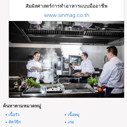
สัมผัสศาสตร์การทำอาหารแบบมืออาชีพ
www.sinmag.co.th
ค้นหาตามหมวดหมู่
เนื้อวัว
เนื้อหมู
สัตว์ปีก
เกม