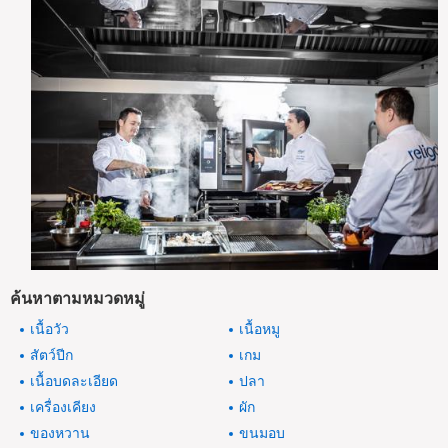
ค้นหาตามหมวดหมู่
เนื้อวัว
เนื้อหมู
สัตว์ปีก
เกม
เนื้อบดละเอียด
ปลา
เครื่องเคียง
ผัก
ของหวาน
ขนมอบ