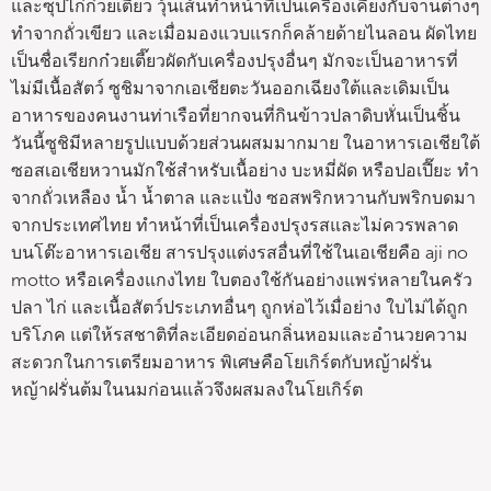
และซุปไก่ก๋วยเตี๋ยว วุ้นเส้นทำหน้าที่เป็นเครื่องเคียงกับจานต่างๆ
ทำจากถั่วเขียว และเมื่อมองแวบแรกก็คล้ายด้ายไนลอน ผัดไทย
เป็นชื่อเรียกก๋วยเตี๊ยวผัดกับเครื่องปรุงอื่นๆ มักจะเป็นอาหารที่
ไม่มีเนื้อสัตว์ ซูชิมาจากเอเชียตะวันออกเฉียงใต้และเดิมเป็น
อาหารของคนงานท่าเรือที่ยากจนที่กินข้าวปลาดิบหั่นเป็นชิ้น
วันนี้ซูชิมีหลายรูปแบบด้วยส่วนผสมมากมาย ในอาหารเอเชียใต้
ซอสเอเชียหวานมักใช้สำหรับเนื้อย่าง บะหมี่ผัด หรือปอเปี๊ยะ ทำ
จากถั่วเหลือง น้ำ น้ำตาล และแป้ง ซอสพริกหวานกับพริกบดมา
จากประเทศไทย ทำหน้าที่เป็นเครื่องปรุงรสและไม่ควรพลาด
บนโต๊ะอาหารเอเชีย สารปรุงแต่งรสอื่นที่ใช้ในเอเชียคือ aji no
motto หรือเครื่องแกงไทย ใบตองใช้กันอย่างแพร่หลายในครัว
ปลา ไก่ และเนื้อสัตว์ประเภทอื่นๆ ถูกห่อไว้เมื่อย่าง ใบไม่ได้ถูก
บริโภค แต่ให้รสชาติที่ละเอียดอ่อนกลิ่นหอมและอำนวยความ
สะดวกในการเตรียมอาหาร พิเศษคือโยเกิร์ตกับหญ้าฝรั่น
หญ้าฝรั่นต้มในนมก่อนแล้วจึงผสมลงในโยเกิร์ต