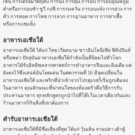
เช่น การเตรียมวัตถุดิบ การนึ่ง การตุ๋น การอบ การอบอุณหภูมิ
ต่ำหรือการอบช้า ซูวี กงฟี การรมควัน การอบแห้ง การย่าง การ
คั่ว การทอด การโพช การลวก การอุานอาหาร การฆ่าเชื้อ
หรือการแช่แข็ง
อาหารเอเชียใต้
อาหารเอเชียใต้ ได้แก่ ไทย เวียดนาม ชาวอินโดนีเซีย ฟิลิปปินส์
หรือพม่า ปัจจุบันอาหารเอเชียใต้กำลังเป็นที่นิยมไปทั่วโลก
อาหารได้รับอิทธิพลจากศาสตร์การทำอาหารจีนและอินเดีย แต่
ยังคงไว้ซึ่งเสน่ห์อันโดดเด่น ในศตวรรษที่ 16 มีจุดเปลี่ยนใน
อาหารเอเชียใต้ และพริกที่นำเข้าจากโปรตุเกสก็เริ่มถูกเติมลง
ในอาหาร คุณลักษณะที่น่าสนใจของห้องครัวคือวิธีการรับ
ประทานอาหาร ทุกหลักสูตรถูกนำไปที่โต๊ะในเวลาเดียวกันและ
ร้านอาหารก็กินสิ่งที่เขาต้องการ
ตำรับอาหารเอเชียใต้
อาหารเอเชียใต้ที่มีชื่อเสียงที่สุด ได้แก่ วุ้นเส้น จานปลา เต้าหู้