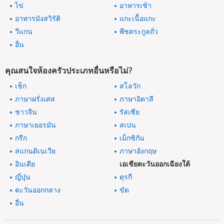
ไข่
อาหารเช้า
อาหารมังสวิรัติ
แกะเนื้อแกะ
วีแกน
พืชตระกูลถั่ว
อื่น
คุณสนใจห้องครัวประเภทอื่นหรือไม่?
เช็ก
สโลวัก
ภาษาฝรั่งเศส
ภาษาอิตาลี
ชาวจีน
รัสเซีย
ภาษาเยอรมัน
สเปน
กรีก
เม็กซิกัน
สแกนดิเนเวีย
ภาษาอังกฤษ
อินเดีย
เอเชียตะวันออกเฉียงใต้
ญี่ปุ่น
ตุรกี
ตะวันออกกลาง
ขัด
อื่น