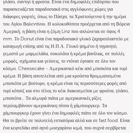
γλάσο, σαντιγί ή φρούτα. Είναι ένα δημοφιλές επιδόρπιο που
παρασκευάζεται παραδοσιακά στις αγγλόφωνες χώρες για
διάφορες γιορτές, όπως το Πάσχα, τα Χριστούγεννα ή την ημέρα
του Αγίου Βαλεντίνου. Η κολοκυθόπιτα προέρχεται από τη Βόρεια
Αμερική, η βάση είναι η ζύμη Linz που απλώνεται σε ύψος 4
mm. Το Donut είναι ένα παραδοσιακό γλυκό ζαχαροπλαστείο με
καταγωγή επίσης από τις Η.Π.Α. Γλυκό ψημένο ή τηγανητό,
γεμιστό με μαρμελάδα, σοκολάτα ή κρέμα βανίλιας, σε πολλές
μορφές, σχήματα και γεύσεις, το ντόνατ έφτασε σε όλο τον
κόσμο. Cheesecake - Αμερικανικό κέικ από μπισκότα και τυρί
κρέμα. Η βάση αποτελείται από μια κρούστα θρυμματισμένα
μπισκότα με βούτυρο, η κρέμα είναι τις περισσότερες φορές από
τυρί κότατζ και στο τέλος το κέικ διακοσμείται με φρούτα, γλάσο,
μπισκότα… Τα αλμυρά πιάτα με αμερικανικές ρίζες
περιλαμβάνουν αμερικάνικη πίτσα ή χάμπουργκερ. Τα
χάμπουργκερ έχουν γίνει ένα δημοφιλές πιάτο σε όλο τον κόσμο.
Θα το βρείτε σε πολυτελή εστιατόρια αλλά και σε fast food. Είναι
ένα κεφτεδάκι από αγνό μοσχαρίσιο κιμά, που συχνά σερβίρεται