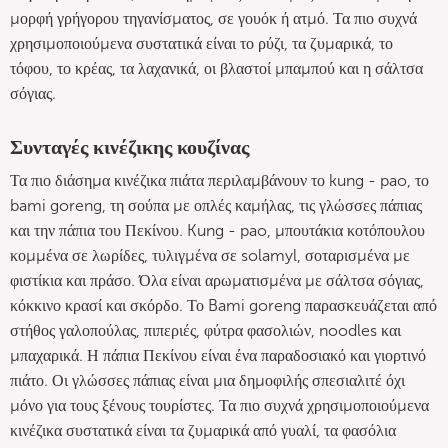
μορφή γρήγορου τηγανίσματος, σε γουόκ ή ατμό. Τα πιο συχνά
χρησιμοποιούμενα συστατικά είναι το ρύζι, τα ζυμαρικά, το
τόφου, το κρέας, τα λαχανικά, οι βλαστοί μπαμπού και η σάλτσα
σόγιας.
Συνταγές κινέζικης κουζίνας
Τα πιο διάσημα κινέζικα πιάτα περιλαμβάνουν το kung - pao, το
bami goreng, τη σούπα με οπλές καμήλας, τις γλώσσες πάπιας
και την πάπια του Πεκίνου. Kung - pao, μπουτάκια κοτόπουλου
κομμένα σε λωρίδες, τυλιγμένα σε solamyl, σοταρισμένα με
φιστίκια και πράσο. Όλα είναι αρωματισμένα με σάλτσα σόγιας,
κόκκινο κρασί και σκόρδο. Το Bami goreng παρασκευάζεται από
στήθος γαλοπούλας, πιπεριές, φύτρα φασολιών, noodles και
μπαχαρικά. Η πάπια Πεκίνου είναι ένα παραδοσιακό και γιορτινό
πιάτο. Οι γλώσσες πάπιας είναι μια δημοφιλής σπεσιαλιτέ όχι
μόνο για τους ξένους τουρίστες. Τα πιο συχνά χρησιμοποιούμενα
κινέζικα συστατικά είναι τα ζυμαρικά από γυαλί, τα φασόλια