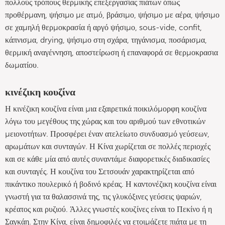
πολλούς τρόπους θερμικής επεξεργασίας πιάτων όπως
προθέρμανη, ψήσιμο με ατμό, βράσιμο, ψήσιμο με αέρα, ψήσιμο
σε χαμηλή θερμοκρασία ή αργό ψήσιμο, sous-vide, confit,
κάπνισμα, drying, ψήσιμο στη σχάρα, τηγάνισμα, ποσάρισμα,
θερμική αναγέννηση, αποστείρωση ή επαναφορά σε θερμοκρασια
δωματίου.
κινέζικη κουζίνα
Η κινέζικη κουζίνα είναι μια εξαιρετικά ποικιλόμορφη κουζίνα
λόγω του μεγέθους της χώρας και του αριθμού των εθνοτικών
μειονοτήτων. Προσφέρει έναν ατελείωτο συνδυασμό γεύσεων,
αρωμάτων και συνταγών. Η Κίνα χωρίζεται σε πολλές περιοχές
και σε κάθε μία από αυτές συναντάμε διαφορετικές διαδικασίες
και συνταγές. Η κουζίνα του Σετσουάν χαρακτηρίζεται από
πικάντικο πουλερικό ή βοδινό κρέας. Η καντονέζικη κουζίνα είναι
γνωστή για τα θαλασσινά της, τις γλυκόξινες γεύσεις ψαριών,
κρέατος και ρυζιού. Άλλες γνωστές κουζίνες είναι το Πεκίνο ή η
Σαγκάη. Στην Κίνα, είναι δημοφιλές να ετοιμάζετε πιάτα με τη