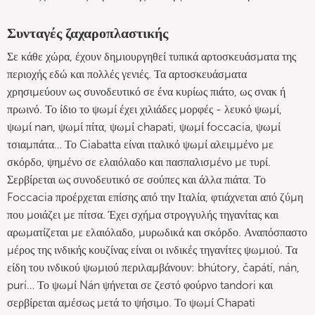
Συνταγές ζαχαροπλαστικής
Σε κάθε χώρα, έχουν δημιουργηθεί τυπικά αρτοσκευάσματα της
περιοχής εδώ και πολλές γενιές. Τα αρτοσκευάσματα
χρησιμεύουν ως συνοδευτικό σε ένα κυρίως πιάτο, ως σνακ ή
πρωινό. Το ίδιο το ψωμί έχει χιλιάδες μορφές - λευκό ψωμί,
ψωμί nan, ψωμί πίτα, ψωμί chapati, ψωμί foccacia, ψωμί
τσιαμπάτα… Το Ciabatta είναι ιταλικό ψωμί αλειμμένο με
σκόρδο, ψημένο σε ελαιόλαδο και πασπαλισμένο με τυρί.
Σερβίρεται ως συνοδευτικό σε σούπες και άλλα πιάτα. Το
Foccacia προέρχεται επίσης από την Ιταλία, φτιάχνεται από ζύμη
που μοιάζει με πίτσα. Έχει σχήμα στρογγυλής τηγανίτας και
αρωματίζεται με ελαιόλαδο, μυρωδικά και σκόρδο. Αναπόσπαστο
μέρος της ινδικής κουζίνας είναι οι ινδικές τηγανίτες ψωμιού. Τα
είδη του ινδικού ψωμιού περιλαμβάνουν: bhútory, čapátí, nán,
purí… Το ψωμί Nán ψήνεται σε ζεστό φούρνο tandori και
σερβίρεται αμέσως μετά το ψήσιμο. Το ψωμί Chapati