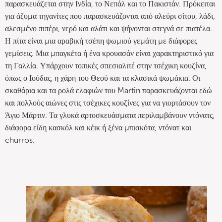
παρασκευάζεται στην Ινδία, το Νεπάλ και το Πακιστάν. Πρόκειται
για άζυμα τηγανίτες που παρασκευάζονται από αλεύρι σίτου, λάδι,
αλεσμένο πιπέρι, νερό και αλάτι και ψήνονται στεγνά σε πιατέλα.
Η πίτα είναι μια αραβική τσέπη ψωμιού γεμάτη με διάφορες
γεμίσεις. Μια μπαγκέτα ή ένα κρουασάν είναι χαρακτηριστικό για
τη Γαλλία. Υπάρχουν τοπικές σπεσιαλιτέ στην τσέχικη κουζίνα,
όπως ο Ιούδας, η χάρη του Θεού και τα κλασικά ψωμάκια. Οι
σκαθάρια και τα ρολά ελαφιών του Martin παρασκευάζονται εδώ
και πολλούς αιώνες στις τσέχικες κουζίνες για να γιορτάσουν τον
Άγιο Μάρτιν. Τα γλυκά αρτοσκευάσματα περιλαμβάνουν ντόνατς,
διάφορα είδη κασκόλ και κέικ ή ξένα μπισκότα, ντόνατ και
churros.