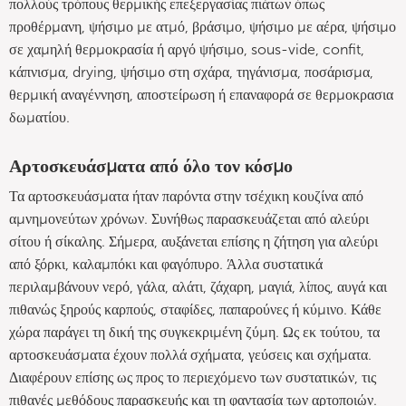
πολλούς τρόπους θερμικής επεξεργασίας πιάτων όπως
προθέρμανη, ψήσιμο με ατμό, βράσιμο, ψήσιμο με αέρα, ψήσιμο
σε χαμηλή θερμοκρασία ή αργό ψήσιμο, sous-vide, confit,
κάπνισμα, drying, ψήσιμο στη σχάρα, τηγάνισμα, ποσάρισμα,
θερμική αναγέννηση, αποστείρωση ή επαναφορά σε θερμοκρασια
δωματίου.
Αρτοσκευάσματα από όλο τον κόσμο
Τα αρτοσκευάσματα ήταν παρόντα στην τσέχικη κουζίνα από
αμνημονεύτων χρόνων. Συνήθως παρασκευάζεται από αλεύρι
σίτου ή σίκαλης. Σήμερα, αυξάνεται επίσης η ζήτηση για αλεύρι
από ξόρκι, καλαμπόκι και φαγόπυρο. Άλλα συστατικά
περιλαμβάνουν νερό, γάλα, αλάτι, ζάχαρη, μαγιά, λίπος, αυγά και
πιθανώς ξηρούς καρπούς, σταφίδες, παπαρούνες ή κύμινο. Κάθε
χώρα παράγει τη δική της συγκεκριμένη ζύμη. Ως εκ τούτου, τα
αρτοσκευάσματα έχουν πολλά σχήματα, γεύσεις και σχήματα.
Διαφέρουν επίσης ως προς το περιεχόμενο των συστατικών, τις
πιθανές μεθόδους παρασκευής και τη φαντασία των αρτοποιών.