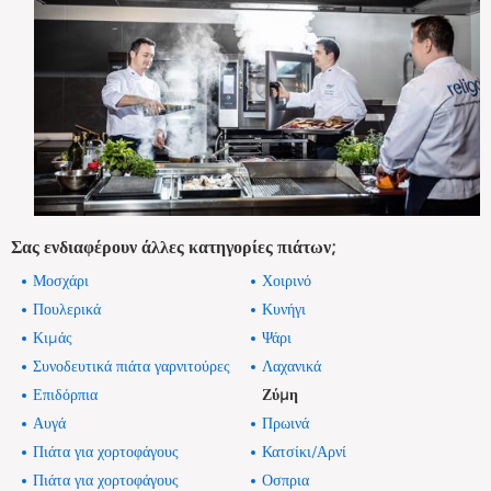
Σας ενδιαφέρουν άλλες κατηγορίες πιάτων;
Μοσχάρι
Χοιρινό
Πουλερικά
Κυνήγι
Κιμάς
Ψάρι
Συνοδευτικά πιάτα γαρνιτούρες
Λαχανικά
Επιδόρπια
Ζύμη
Αυγά
Πρωινά
Πιάτα για χορτοφάγους
Κατσίκι/Αρνί
Πιάτα για χορτοφάγους
Οσπρια