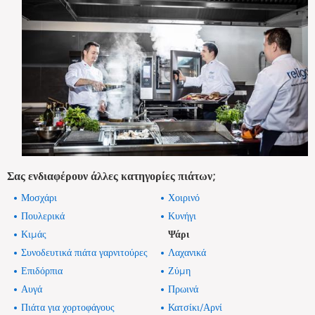
Σας ενδιαφέρουν άλλες κατηγορίες πιάτων;
Μοσχάρι
Χοιρινό
Πουλερικά
Κυνήγι
Κιμάς
Ψάρι
Συνοδευτικά πιάτα γαρνιτούρες
Λαχανικά
Επιδόρπια
Ζύμη
Αυγά
Πρωινά
Πιάτα για χορτοφάγους
Κατσίκι/Αρνί