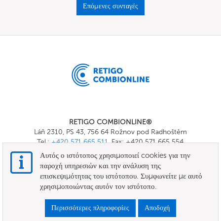
Επόμενες συνταγές
RETIGO COMBIONLINE®
Láň 2310, PS 43, 756 64 Rožnov pod Radhoštěm
Tel.:
+420 571 665 511
, Fax: +420 571 665 554
E-mail:
info@combionline.com
Αυτός ο ιστότοπος χρησιμοποιεί cookies για την
παροχή υπηρεσιών και την ανάλυση της
επισκεψιμότητας του ιστότοπου. Συμφωνείτε με αυτό
OnlineMenu
χρησιμοποιώντας αυτόν τον ιστότοπο.
ΟΡΟΙ ΚΑΙ ΠΡΟΫΠΟΘΕΣΕΙΣ
Περισσότερες πληροφορίες
Αποδοχή