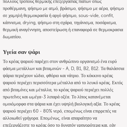
πολλούς τρόπους θερμικής επεξεργασίας πιάτων όπως
προθέρμανη, ψήσιμο με ατμό, βράσιμο, ψήσιμο με αέρα, ψήσιμο
σε χαμηλή θερμοκρασία ή αργό ψήσιμο, sous-vide, confit,
κάπνισμα, drying, ψήσιμο στη σχάρα, τηγάνισμα, ποσάρισμα,
θερμική αναγέννηση, αποστείρωση ή επαναφορά σε θερμοκρασια
δωματίου.
Υγεία σαν ψάρι
Το κρέας ψαριού παρέχει στον ανθρώπινο οργανισμό ένα ευρύ
φάσμα μετάλλων και βιταμινών - A, D, B1, B2, B12. Τα θαλάσσια
ψάρια περιέχουν ιώδιο, φθόριο και νάτριο. Το κόκκινο κρέας
ψαριού περιέχει περισσότερα μέταλλα από το λευκό κρέας. Εκτός
από βιταμίνες και μέταλλα, το κρέας ψαριού περιέχει πολλές
πρωτεΐνες και ωμέγα-3 λιπαρά οξέα. Το λίπος κατανέμεται
ομοιόμορφα στα ψάρια και έχει υψηλή βιολογική αξία. Το κρέας
ψαριού περιέχει 60 - 80% νερό, επομένως είναι επιρρεπές να
αλλοιωθεί γρήγορα. Επομένως, είναι απαραίτητο να
επεξεργάζεστε το κρέας όσο το δυνατόν γρηγορότερα και, εάν