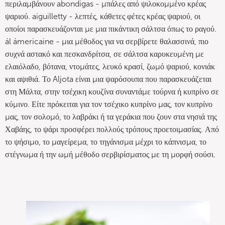
περιλαμβάνουν abondigas - μπάλες από ψιλοκομμένο κρέας
ψαριού. aiguilletty - λεπτές, κάθετες φέτες κρέας ψαριού, οι
οποίοι παρασκευάζονται με μια πικάντικη σάλτσα όπως το ραγού.
ál ámericaine - μια μέθοδος για να σερβίρετε θαλασσινά, πιο
συχνά αστακό και πεσκανδρίτσα, σε σάλτσα καρυκευμένη με
ελαιόλαδο, βότανα, ντομάτες, λευκό κρασί, ζωμό ψαριού, κονιάκ
και αψιθιά. Το Aljota είναι μια ψαρόσουπα που παρασκευάζεται
στη Μάλτα, στην τσέχικη κουζίνα συναντάμε τούρνα ή κυπρίνο σε
κύμινο. Είτε πρόκειται για τον τσέχικο κυπρίνο μας, τον κυπρίνο
μας, τον σολομό, το λαβράκι ή τα γεράκια που ζουν στα νησιά της
Χαβάης, το ψάρι προσφέρει πολλούς τρόπους προετοιμασίας. Από
το ψήσιμο, το μαγείρεμα, το τηγάνισμα μέχρι το κάπνισμα, το
στέγνωμα ή την ωμή μέθοδο σερβιρίσματος με τη μορφή σούσι.