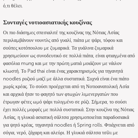
ό,τι θέλει.
Συνταγές νοτιοασιατικής κουζίνας
Οι πιο διάσημες σπεσιαλιτέ της κουζίνας της Νότιας Ασίας
περιλαμβάνουν νουντλς από γυαλί, πιάτα με ψάρι, τόφου και
σούπες κοτόπουλου με ζυμαρικά. Τα γυάλινα ζυμαρικά
χρησιμεύουν ως συνοδευτικό σε πολλά πιάτα, είναι φτιαγμένα από
φασόλια mung και με την πρώτη ματιά μοιάζουν με νάιλον
κλωστή. Το Pad thai είναι ένας χαρακτηρισμός για τηγανητά
noodles ρυζιού μαζί με άλλα συστατικά. Συχνά είναι ένα πιάτο
χωρίς κρέας. Το σούσι προέρχεται από τη Νοτιοανατολική Ασία
και αρχικά ήταν το φαγητό των φτωχών λιμενεργατών που
έτρωγαν φέτες ωμό ψάρι τυλιγμένο σε ρύζι. Σήμερα, το σούσι
έχει πολλές μορφές με πολλά συστατικά. Στην κουζίνα της Νότιας
Ασίας, η γλυκιά ασιατική σάλτσα χρησιμοποιείται παραδοσιακά
για ψητό κρέας, τηγανητά noodles ή Spring rolls. Φτιάχνεται από
σόγια, νερό, ζάχαρη και αλεύρι. Η γλυκιά σάλτσα τσίλι με