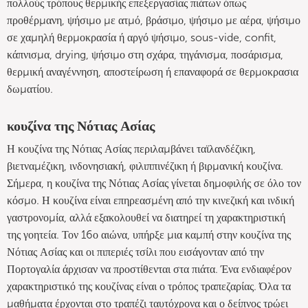
πολλούς τρόπους θερμικής επεξεργασίας πιάτων όπως
προθέρμανη, ψήσιμο με ατμό, βράσιμο, ψήσιμο με αέρα, ψήσιμο
σε χαμηλή θερμοκρασία ή αργό ψήσιμο, sous-vide, confit,
κάπνισμα, drying, ψήσιμο στη σχάρα, τηγάνισμα, ποσάρισμα,
θερμική αναγέννηση, αποστείρωση ή επαναφορά σε θερμοκρασια
δωματίου.
κουζίνα της Νότιας Ασίας
Η κουζίνα της Νότιας Ασίας περιλαμβάνει ταϊλανδέζικη,
βιετναμέζικη, ινδονησιακή, φιλιππινέζικη ή βιρμανική κουζίνα.
Σήμερα, η κουζίνα της Νότιας Ασίας γίνεται δημοφιλής σε όλο τον
κόσμο. Η κουζίνα είναι επηρεασμένη από την κινεζική και ινδική
γαστρονομία, αλλά εξακολουθεί να διατηρεί τη χαρακτηριστική
της γοητεία. Τον 16ο αιώνα, υπήρξε μια καμπή στην κουζίνα της
Νότιας Ασίας και οι πιπεριές τσίλι που εισάγονταν από την
Πορτογαλία άρχισαν να προστίθενται στα πιάτα. Ένα ενδιαφέρον
χαρακτηριστικό της κουζίνας είναι ο τρόπος τραπεζαρίας. Όλα τα
μαθήματα έρχονται στο τραπέζι ταυτόχρονα και ο δείπνος τρώει