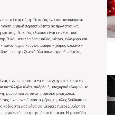
ν πιαστεί στη φύση. Το κρέας έχει καστανοκόκκινο
ή γεύση, υψηλή περιεκτικότητα σε πρωτεΐνες και
κρέατος. Το κρέας ελαφιού είναι ένα θρεπτικό,
μίνης Β και μέταλλα όπως κάλιο, νάτριο, φώσφορο και
- λαγός, άγριο κουνέλι. μαύρο - χοίρος κόκκινο -
αμβάνει επίσης εξωτικά ζώα όπως στρουθοκάμηλο,
νως είναι απαραίτητο να το επεξεργαστείτε και να
ναι κατάλληλο αλάτι, σκόρδο ή μπαχαρικό ελαφιού, το
νη, μαύρο πιπέρι, ρίγανη, φρέσκα μπαχαρικά.
ατος είναι αναπόσπαστο μέρος της όλης διαδικασίας
 το κρέας στη μαρινάδα για μερικές ημέρες. Χάρη σε
αι πιο μαλακό, πιο τρυφερό και ζουμερό. Η μαρινάδα