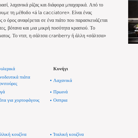
ρασί, λαχανικά ρίζας και διάφορα μπαχαρικά. Από το
ουμε τη μέθοδο «á la cacciatore». Είναι ένας
ός ο όρος αναφέρεται σε ένα πιάτο που παρασκευάζεται
τες, βότανα και μια μικρή ποσότητα κρασιού. Το
ατος. Το ντιπ, η σάλτσα cranberry ή άλλη «σάλτσα»
υλερικά
Κυνήγι
νοδευτικά πιάτα
Λαχανικά
ρνιτούρες
γά
Πρωινά
άτα για χορτοφάγους
Οσπρια
λλική κουζίνα
Ίταλική κουζίνα