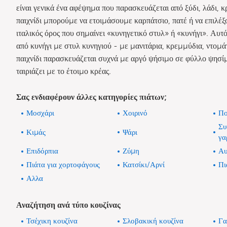
είναι γενικά ένα αφέψημα που παρασκευάζεται από ξύδι, λάδι, κ
παιχνίδι μπορούμε να ετοιμάσουμε καρπάτσιο, πατέ ή να επιλέξ
ιταλικός όρος που σημαίνει «κυνηγετικό στυλ» ή «κυνήγι». Αυτ
από κυνήγι με στυλ κυνηγιού - με μανιτάρια, κρεμμύδια, ντομά
παιχνίδι παρασκευάζεται συχνά με αργό ψήσιμο σε φύλλο ψησίμ
ταιριάζει με το έτοιμο κρέας.
Σας ενδιαφέρουν άλλες κατηγορίες πιάτων;
Μοσχάρι
Χοιρινό
Πο
Συ
Κιμάς
Ψάρι
γα
Επιδόρπια
Ζύμη
Αυ
Πιάτα για χορτοφάγους
Κατσίκι/Αρνί
Πι
Αλλα
Αναζήτηση ανά τύπο κουζίνας
Τσέχικη κουζίνα
Σλοβακική κουζίνα
Γα