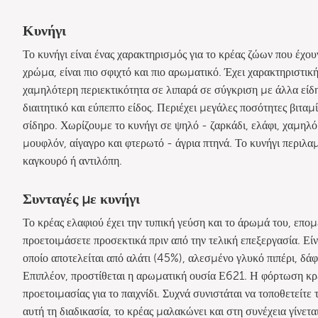
Κυνήγι
Το κυνήγι είναι ένας χαρακτηρισμός για το κρέας ζώων που έχου
χρώμα, είναι πιο σφιχτό και πιο αρωματικό. Έχει χαρακτηριστικ
χαμηλότερη περιεκτικότητα σε λιπαρά σε σύγκριση με άλλα είδη 
διαιτητικό και εύπεπτο είδος. Περιέχει μεγάλες ποσότητες βιτα
σίδηρο. Χωρίζουμε το κυνήγι σε ψηλό - ζαρκάδι, ελάφι, χαμηλό 
μουφλόν, αίγαγρο και φτερωτό - άγρια πτηνά. Το κυνήγι περιλ
καγκουρό ή αντιλόπη.
Συνταγές με κυνήγι
Το κρέας ελαφιού έχει την τυπική γεύση και το άρωμά του, επομέ
προετοιμάσετε προσεκτικά πριν από την τελική επεξεργασία. Εί
οποίο αποτελείται από αλάτι (45%), αλεσμένο γλυκό πιπέρι, δάφ
Επιπλέον, προστίθεται η αρωματική ουσία Ε621. Η φόρτωση κρέ
προετοιμασίας για το παιχνίδι. Συχνά συνιστάται να τοποθετείτε
αυτή τη διαδικασία, το κρέας μαλακώνει και στη συνέχεια γίνετ