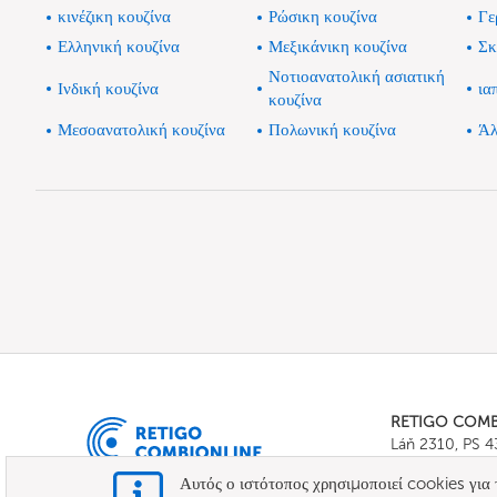
κινέζικη κουζίνα
Ρώσικη κουζίνα
Γε
Ελληνική κουζίνα
Μεξικάνικη κουζίνα
Σκ
Νοτιοανατολική ασιατική
Ινδική κουζίνα
ια
κουζίνα
Μεσοανατολική κουζίνα
Πολωνική κουζίνα
Άλ
RETIGO COM
Láň 2310, PS 
Tel.:
+420 571 
Αυτός ο ιστότοπος χρησιμοποιεί cookies για
E-mail:
info@c