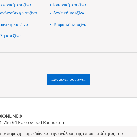
ρμανική κουζίνα
Ισπανική κουζίνα
ανδιναβική κουζίνα
Αγγλική κουζίνα
πωνική κουζίνα
Τουρκική κουζίνα
λη κουζίνα
Επόμενες συνταγές
BIONLINE®
43, 756 64 Rožnov pod Radhoštěm
665 511
, Fax: +420 571 665 554
 την παροχή υπηρεσιών και την ανάλυση της επισκεψιμότητας του
ombionline.com