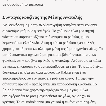
με σουσάμι ή το ταμπουλέ.
Συνταγές κουζίνας της Μέσης Ανατολής
Αν ξεκινήσουμε με την πλούσια χρήση οσπρίων στην κουζίνα,
συναντάμε χούμους ή φαλάφελ. Το χούμους είναι μια πηχτή
πάστα που παρασκευάζεται από ανάμεικτα ρεβίθια, χυμό
λεμονιού και ελαιόλαδο. Αυτή η πάστα ρεβιθιού έχει πολλές
χρήσεις, σερβίρεται ως άλειμμα μόνη της ή με τηγανίτες πίτας. Τα
μικρά πικάντικα τηγανητά μπιφτέκια ρεβιθιού αναφέρονται ως
φαλάφελ στην κουζίνα της Μέσης Ανατολής. Ανάμεσα στα πιάτα
με κρέας μπορούμε να συμπεριλάβουμε τα εξής. Τα μαντού είναι
ζυμαρικά γεμιστά με κιμά αρνιού. Το Kabsa είναι ένας
χαρακτηρισμός για ένα πιάτο με ρύζι και κρέας. Τα τηγανητά
σάντουιτς αρνιού - αραιές είναι μια παραδοσιακή λιχουδιά. Το
Seleek είναι ένας χαρακτηρισμός για αρνί με ρύζι. Είναι
ενδιαφέρον ότι το ρύζι μαγειρεύεται σε γάλα, όχι σε χυμό
κρέατος. Το Mutabak είναι μια γλυκιά ή πικάντικη τυλιγμένη