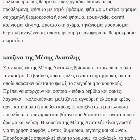
πολλούς τρόπους θερμικής επεξεργασίας πιάτων όπως
προθέρμανη, ψήσιμο με ατμό, βράσιμο, ψήσιμο με αέρα, ψήσιμο
σε χαμηλή θερμοκρασία ή αργό ψήσιμο, sous-vide, confit,
κάπνισμα, drying, ψήσιμο στη σχάρα, τηγάνισμα, ποσάρισμα,
θερμική αναγέννηση, αποστείρωση ή επαναφορά σε θερμοκρασια
δωματίου.
κουζίνα της Μέσης Ανατολής
Στην κουζίνα της Μέσης Ανατολής βρίσκουμε στοιχεία από όλο
τον κόσμο. Οι βασικές πρώτες ύλες είναι τα δημητριακά, από τα
οποία παρασκευάζεται το ψωμί, το πλιγούρι ή το κουσκούς.
Πρέπει να υπάρχουν και όσπρια - ειδικά ρεβίθια και φακές.
λαχανικά - κολοκυθάκια, μελιτζάνες, αγγούρι ή ελιές και κρέας -
αρνί, κοτόπουλο ή πρόβειο κρέας. Η κουζίνα έχει μια πλούσια
ποικιλία από μπαχαρικά και βότανα που δίνουν στο φαγητό τυπικό
άρωμα και γεύση. Η κουζίνα της Μέσης Ανατολής είναι γνωστή
για τη χρήση σαφράν, μέντας, θυμαριού, ρίγανης και κύμινου.
Παραδοσιακές σπεσιαλιτέ είναι το χούμους, το φαλάφελ, το ταχίνι