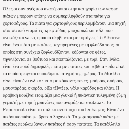
Όλες οι συνταγές που αναφέρονται στην κατηγορία των vegan
πιάτων μπορούν επίσης να συμπεριληφθούν στα πιάτα για
χορτοφάγους. Τα πιάτα για χορτοφάγους περιλαμβάνουν μια πηχτή
σάλτσα από ντομάτες, κρεμμύδια, μπαχαρικά και τσίλι που
ονομάζεται salsa, η οποία σερβίρεται με τορτίγιες. Το Alhonse
είναι ένα πιάτο με πατάτες μαγειρεμένες με τη φλούδα τους, οι
οποίες στη συνέχεια ξεφλουδίζονται, κόβονται σε φέτες,
τηγανίζονται σε βούτυρο και πασπαλίζονται με τυρί. Στην Ινδία,
είναι ένα πολύ δημοφιλές πιάτο με πατάτες και ρεβίθια - alu chat,
το οποίο τρώγεται οποιαδήποτε στιγμή της ημέρας. Το Murkha
dhal είναι ένα ινδικό πιάτο με κόκκινες φακές, μαύρους σπόρους
μουστάρδας, σκόρδο, ρίζα τζίντζερ, γάλα καρύδας και αλάτι. Η
αραβική κουζίνα ετοιμάζει μια γλυκιά ή πικάντικη τυλιγμένη ζύμη
γεμιστή με τυρί ή μπανάνες που ονομάζεται mutabak. Το
Peperonata είναι το ιταλικό αντίστοιχο του lecha μας. Είναι ένα
πικάντικο πιάτο με βραστά λαχανικά. Τα χορτοφαγικά πιάτα με
πατάτες περιλαμβάνουν πατάτες ή baby πατάτες. Τα κατάλληλα